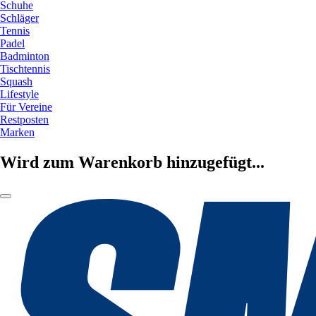
Schuhe
Schläger
Tennis
Padel
Badminton
Tischtennis
Squash
Lifestyle
Für Vereine
Restposten
Marken
Wird zum Warenkorb hinzugefügt...