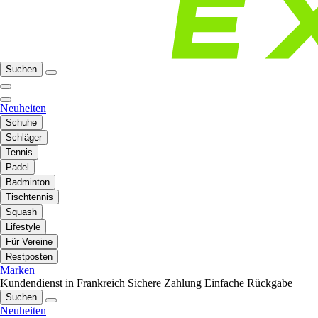
Suchen
Neuheiten
Schuhe
Schläger
Tennis
Padel
Badminton
Tischtennis
Squash
Lifestyle
Für Vereine
Restposten
Marken
Kundendienst in Frankreich
Sichere Zahlung
Einfache Rückgabe
Suchen
Neuheiten