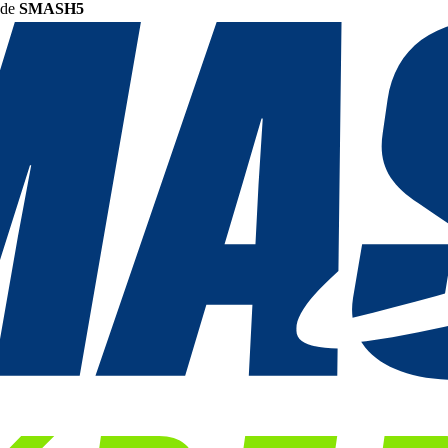
ode
SMASH5