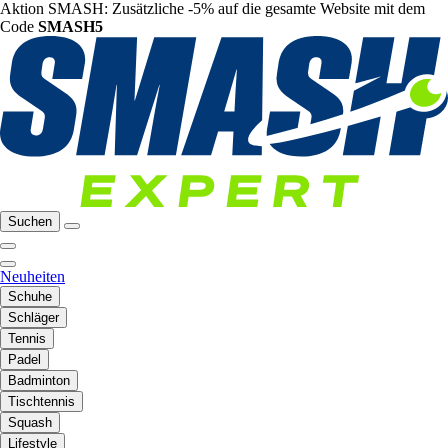
Aktion SMASH: Zusätzliche -5% auf die gesamte Website mit dem
Code
SMASH5
Suchen
Neuheiten
Schuhe
Schläger
Tennis
Padel
Badminton
Tischtennis
Squash
Lifestyle