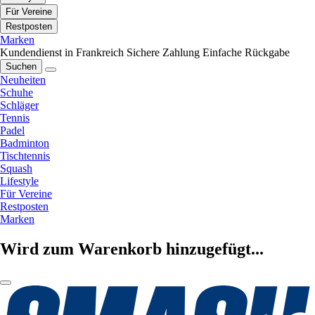
Für Vereine
Restposten
Marken
Kundendienst in Frankreich
Sichere Zahlung
Einfache Rückgabe
Suchen
Neuheiten
Schuhe
Schläger
Tennis
Padel
Badminton
Tischtennis
Squash
Lifestyle
Für Vereine
Restposten
Marken
Wird zum Warenkorb hinzugefügt...