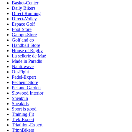
Basket-Center
Daily Bikers
Direct Running
Direct-Volley
Espace Golf
Foot-Store
Galopp-Store
Golf and co
Handball-Store
House of Rugby
La sellerie de Maé
Made in Paradis
Nauti-wave
On-Fight
Padel-Expert
Pecheur-Store
Pet and Garden
Slowood Interior
Sneak'In
Sneakids
Sport is good
Training-Fit
Trek-Expert
Triathlon-Expert
TripnBikers