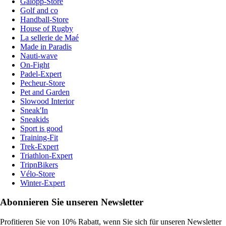
Galopp-Store
Golf and co
Handball-Store
House of Rugby
La sellerie de Maé
Made in Paradis
Nauti-wave
On-Fight
Padel-Expert
Pecheur-Store
Pet and Garden
Slowood Interior
Sneak'In
Sneakids
Sport is good
Training-Fit
Trek-Expert
Triathlon-Expert
TripnBikers
Vélo-Store
Winter-Expert
Abonnieren Sie unseren Newsletter
Profitieren Sie von 10% Rabatt, wenn Sie sich für unseren Newsletter