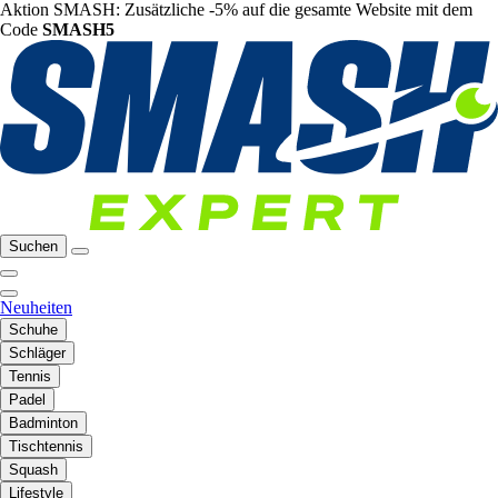
Aktion SMASH: Zusätzliche -5% auf die gesamte Website mit dem
Code
SMASH5
Suchen
Neuheiten
Schuhe
Schläger
Tennis
Padel
Badminton
Tischtennis
Squash
Lifestyle