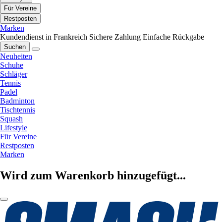
Für Vereine
Restposten
Marken
Kundendienst in Frankreich
Sichere Zahlung
Einfache Rückgabe
Suchen
Neuheiten
Schuhe
Schläger
Tennis
Padel
Badminton
Tischtennis
Squash
Lifestyle
Für Vereine
Restposten
Marken
Wird zum Warenkorb hinzugefügt...