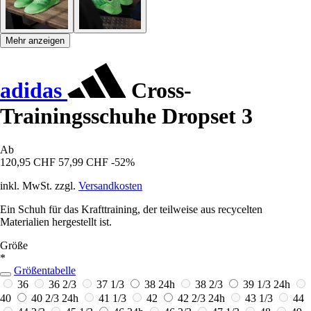
Mehr anzeigen
adidas
Cross-
Trainingsschuhe Dropset 3
Ab
120,95 CHF
57,99 CHF
-52%
inkl. MwSt. zzgl.
Versandkosten
Ein Schuh für das Krafttraining, der teilweise aus recycelten
Materialien hergestellt ist.
Größe
*
Größentabelle
36
36 2/3
37 1/3
38
24h
38 2/3
39 1/3
24h
40
40 2/3
24h
41 1/3
42
42 2/3
24h
43 1/3
44