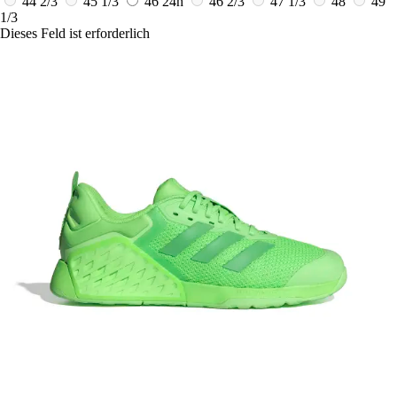
44 2/3
45 1/3
46
24h
46 2/3
47 1/3
48
49
1/3
Dieses Feld ist erforderlich