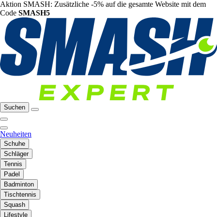
Aktion SMASH: Zusätzliche -5% auf die gesamte Website mit dem
Code
SMASH5
Suchen
Neuheiten
Schuhe
Schläger
Tennis
Padel
Badminton
Tischtennis
Squash
Lifestyle