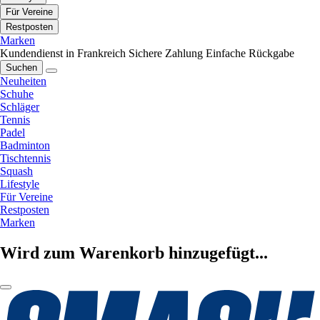
Für Vereine
Restposten
Marken
Kundendienst in Frankreich
Sichere Zahlung
Einfache Rückgabe
Suchen
Neuheiten
Schuhe
Schläger
Tennis
Padel
Badminton
Tischtennis
Squash
Lifestyle
Für Vereine
Restposten
Marken
Wird zum Warenkorb hinzugefügt...