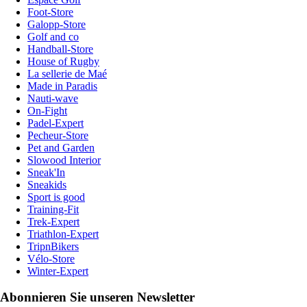
Foot-Store
Galopp-Store
Golf and co
Handball-Store
House of Rugby
La sellerie de Maé
Made in Paradis
Nauti-wave
On-Fight
Padel-Expert
Pecheur-Store
Pet and Garden
Slowood Interior
Sneak'In
Sneakids
Sport is good
Training-Fit
Trek-Expert
Triathlon-Expert
TripnBikers
Vélo-Store
Winter-Expert
Abonnieren Sie unseren Newsletter