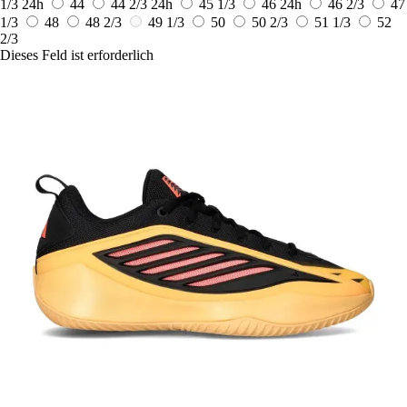
1/3
24h
44
44 2/3
24h
45 1/3
46
24h
46 2/3
47
1/3
48
48 2/3
49 1/3
50
50 2/3
51 1/3
52
2/3
Dieses Feld ist erforderlich