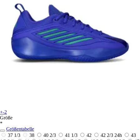
+-2
Größe
*
Größentabelle
37 1/3
38
40 2/3
41 1/3
42
42 2/3
24h
43