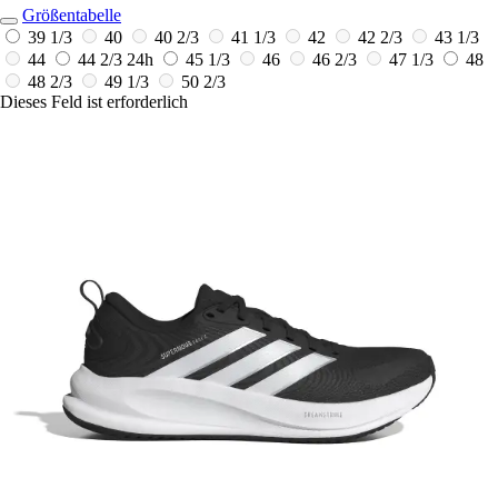
Größentabelle
39 1/3
40
40 2/3
41 1/3
42
42 2/3
43 1/3
44
44 2/3
24h
45 1/3
46
46 2/3
47 1/3
48
48 2/3
49 1/3
50 2/3
Dieses Feld ist erforderlich