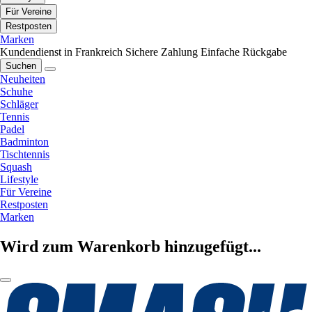
Für Vereine
Restposten
Marken
Kundendienst in Frankreich
Sichere Zahlung
Einfache Rückgabe
Suchen
Neuheiten
Schuhe
Schläger
Tennis
Padel
Badminton
Tischtennis
Squash
Lifestyle
Für Vereine
Restposten
Marken
Wird zum Warenkorb hinzugefügt...