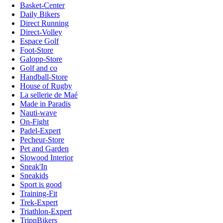
Basket-Center
Daily Bikers
Direct Running
Direct-Volley
Espace Golf
Foot-Store
Galopp-Store
Golf and co
Handball-Store
House of Rugby
La sellerie de Maé
Made in Paradis
Nauti-wave
On-Fight
Padel-Expert
Pecheur-Store
Pet and Garden
Slowood Interior
Sneak'In
Sneakids
Sport is good
Training-Fit
Trek-Expert
Triathlon-Expert
TripnBikers