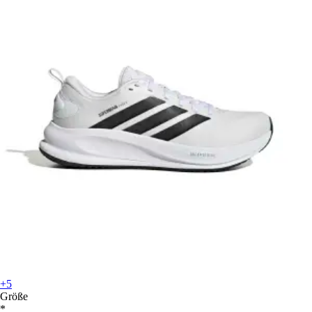
+5
Größe
*