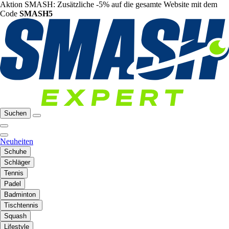
Aktion SMASH: Zusätzliche -5% auf die gesamte Website mit dem
Code
SMASH5
Suchen
Neuheiten
Schuhe
Schläger
Tennis
Padel
Badminton
Tischtennis
Squash
Lifestyle