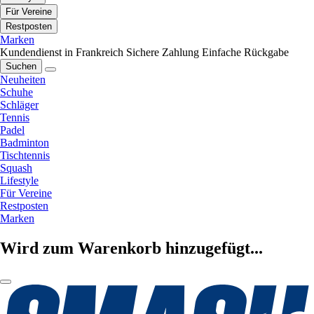
Für Vereine
Restposten
Marken
Kundendienst in Frankreich
Sichere Zahlung
Einfache Rückgabe
Suchen
Neuheiten
Schuhe
Schläger
Tennis
Padel
Badminton
Tischtennis
Squash
Lifestyle
Für Vereine
Restposten
Marken
Wird zum Warenkorb hinzugefügt...