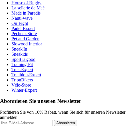
House of Rugby
La sellerie de Maé
Made in Paradis
Nauti-wave
On-Fight
Padel-Expert
Pecheur-Store
Pet and Garden
Slowood Interior
Sneak'In
Sneakids
Sport is good
Training-Fit
Trek-Expert
Triathlon-Expert
TripnBikers
Vélo-Store
Winter-Expert
Abonnieren Sie unseren Newsletter
Profitieren Sie von 10% Rabatt, wenn Sie sich für unseren Newsletter
anmelden
Abonnieren