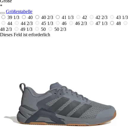
Größe
*
Größentabelle
39 1/3
40
40 2/3
41 1/3
42
42 2/3
43 1/3
44
44 2/3
45 1/3
46
46 2/3
47 1/3
48
48 2/3
49 1/3
50
50 2/3
Dieses Feld ist erforderlich