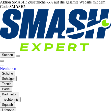
Aktion SMASH: Zusätzliche -5% auf die gesamte Website mit dem
Code
SMASH5
Suchen
Neuheiten
Schuhe
Schläger
Tennis
Padel
Badminton
Tischtennis
Squash
Lifestyle