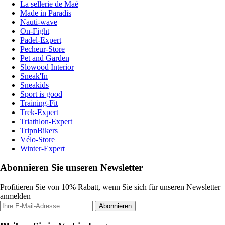
La sellerie de Maé
Made in Paradis
Nauti-wave
On-Fight
Padel-Expert
Pecheur-Store
Pet and Garden
Slowood Interior
Sneak'In
Sneakids
Sport is good
Training-Fit
Trek-Expert
Triathlon-Expert
TripnBikers
Vélo-Store
Winter-Expert
Abonnieren Sie unseren Newsletter
Profitieren Sie von 10% Rabatt, wenn Sie sich für unseren Newsletter
anmelden
Abonnieren