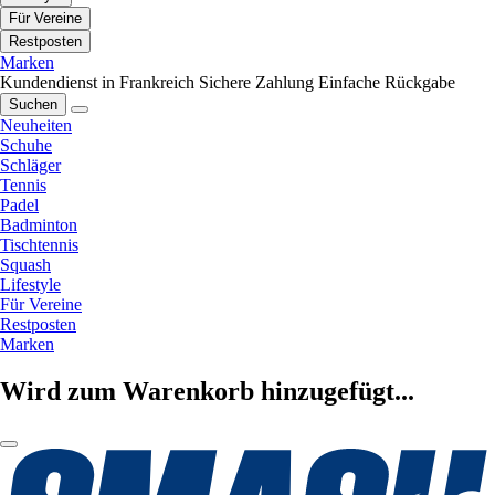
Für Vereine
Restposten
Marken
Kundendienst in Frankreich
Sichere Zahlung
Einfache Rückgabe
Suchen
Neuheiten
Schuhe
Schläger
Tennis
Padel
Badminton
Tischtennis
Squash
Lifestyle
Für Vereine
Restposten
Marken
Wird zum Warenkorb hinzugefügt...