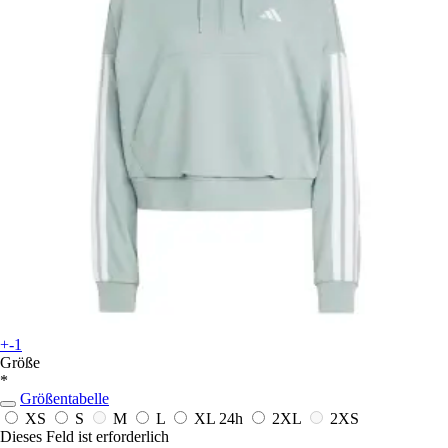
+-1
Größe
*
Größentabelle
XS
S
M
L
XL
24h
2XL
2XS
Dieses Feld ist erforderlich