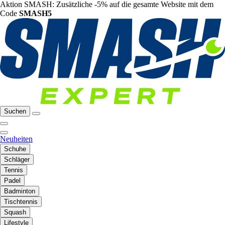
Aktion SMASH: Zusätzliche -5% auf die gesamte Website mit dem
Code
SMASH5
Suchen
Neuheiten
Schuhe
Schläger
Tennis
Padel
Badminton
Tischtennis
Squash
Lifestyle