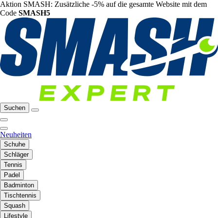
Aktion SMASH: Zusätzliche -5% auf die gesamte Website mit dem
Code
SMASH5
Suchen
Neuheiten
Schuhe
Schläger
Tennis
Padel
Badminton
Tischtennis
Squash
Lifestyle