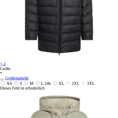
+-2
Größe
*
Größentabelle
XS
S
M
L
24h
XL
2XL
3XL
Dieses Feld ist erforderlich