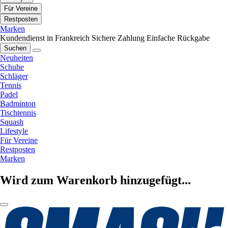
Für Vereine
Restposten
Marken
Kundendienst in Frankreich
Sichere Zahlung
Einfache Rückgabe
Suchen
Neuheiten
Schuhe
Schläger
Tennis
Padel
Badminton
Tischtennis
Squash
Lifestyle
Für Vereine
Restposten
Marken
Wird zum Warenkorb hinzugefügt...