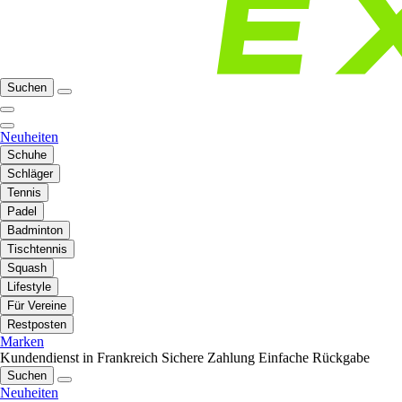
Suchen
Neuheiten
Schuhe
Schläger
Tennis
Padel
Badminton
Tischtennis
Squash
Lifestyle
Für Vereine
Restposten
Marken
Kundendienst in Frankreich
Sichere Zahlung
Einfache Rückgabe
Suchen
Neuheiten