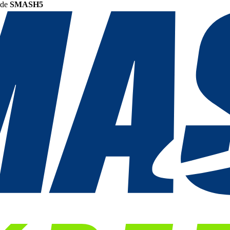
ode
SMASH5