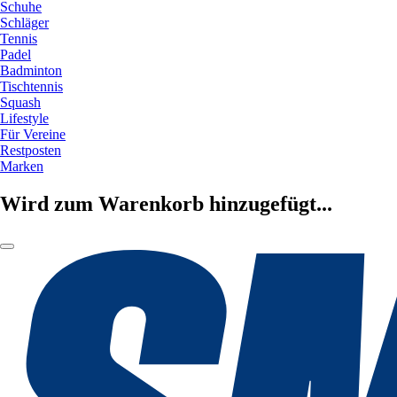
Schuhe
Schläger
Tennis
Padel
Badminton
Tischtennis
Squash
Lifestyle
Für Vereine
Restposten
Marken
Wird zum Warenkorb hinzugefügt...