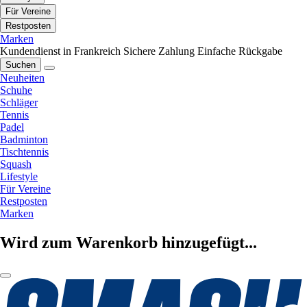
Für Vereine
Restposten
Marken
Kundendienst in Frankreich
Sichere Zahlung
Einfache Rückgabe
Suchen
Neuheiten
Schuhe
Schläger
Tennis
Padel
Badminton
Tischtennis
Squash
Lifestyle
Für Vereine
Restposten
Marken
Wird zum Warenkorb hinzugefügt...