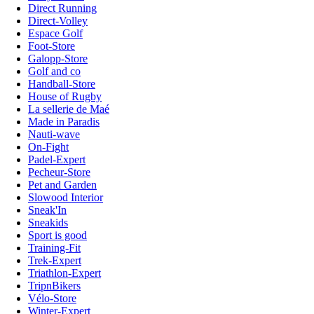
Direct Running
Direct-Volley
Espace Golf
Foot-Store
Galopp-Store
Golf and co
Handball-Store
House of Rugby
La sellerie de Maé
Made in Paradis
Nauti-wave
On-Fight
Padel-Expert
Pecheur-Store
Pet and Garden
Slowood Interior
Sneak'In
Sneakids
Sport is good
Training-Fit
Trek-Expert
Triathlon-Expert
TripnBikers
Vélo-Store
Winter-Expert