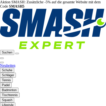
Aktion SMASH: Zusätzliche -5% auf die gesamte Website mit dem
Code
SMASH5
Suchen
Neuheiten
Schuhe
Schläger
Tennis
Padel
Badminton
Tischtennis
Squash
Lifestyle