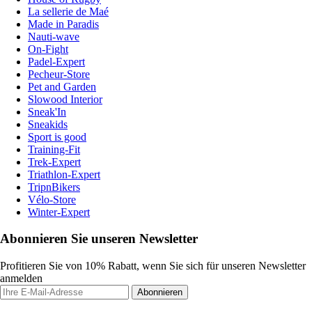
La sellerie de Maé
Made in Paradis
Nauti-wave
On-Fight
Padel-Expert
Pecheur-Store
Pet and Garden
Slowood Interior
Sneak'In
Sneakids
Sport is good
Training-Fit
Trek-Expert
Triathlon-Expert
TripnBikers
Vélo-Store
Winter-Expert
Abonnieren Sie unseren Newsletter
Profitieren Sie von 10% Rabatt, wenn Sie sich für unseren Newsletter
anmelden
Abonnieren