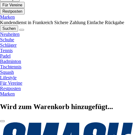
Für Vereine
Restposten
Marken
Kundendienst in Frankreich
Sichere Zahlung
Einfache Rückgabe
Suchen
Neuheiten
Schuhe
Schläger
Tennis
Padel
Badminton
Tischtennis
Squash
Lifestyle
Für Vereine
Restposten
Marken
Wird zum Warenkorb hinzugefügt...