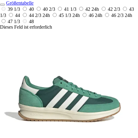
Größentabelle
39 1/3
40
40 2/3
41 1/3
42
24h
42 2/3
43
1/3
44
44 2/3
24h
45 1/3
24h
46
24h
46 2/3
24h
47 1/3
48
Dieses Feld ist erforderlich