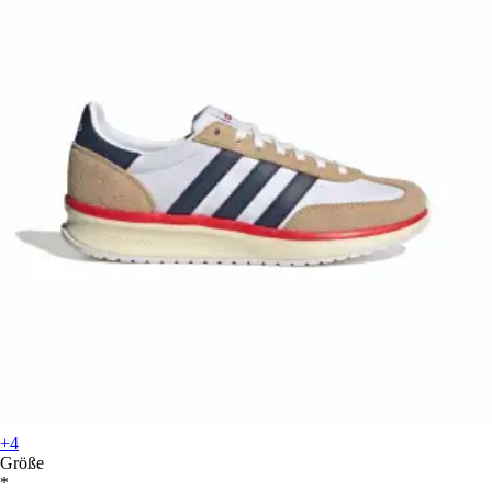
+4
Größe
*