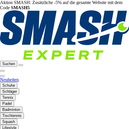
Aktion SMASH: Zusätzliche -5% auf die gesamte Website mit dem
Code
SMASH5
Suchen
Neuheiten
Schuhe
Schläger
Tennis
Padel
Badminton
Tischtennis
Squash
Lifestyle