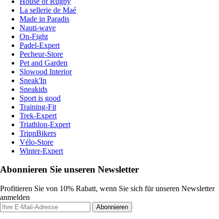
House of Rugby
La sellerie de Maé
Made in Paradis
Nauti-wave
On-Fight
Padel-Expert
Pecheur-Store
Pet and Garden
Slowood Interior
Sneak'In
Sneakids
Sport is good
Training-Fit
Trek-Expert
Triathlon-Expert
TripnBikers
Vélo-Store
Winter-Expert
Abonnieren Sie unseren Newsletter
Profitieren Sie von 10% Rabatt, wenn Sie sich für unseren Newsletter
anmelden
Abonnieren