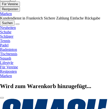
Für Vereine
Restposten
Marken
Kundendienst in Frankreich
Sichere Zahlung
Einfache Rückgabe
Suchen
Neuheiten
Schuhe
Schläger
Tennis
Padel
Badminton
Tischtennis
Squash
Lifestyle
Für Vereine
Restposten
Marken
Wird zum Warenkorb hinzugefügt...