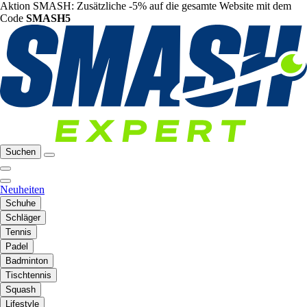
Aktion SMASH: Zusätzliche -5% auf die gesamte Website mit dem
Code
SMASH5
Suchen
Neuheiten
Schuhe
Schläger
Tennis
Padel
Badminton
Tischtennis
Squash
Lifestyle