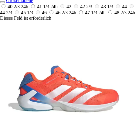
Größentabelle
40 2/3
24h
41 1/3
24h
42
42 2/3
43 1/3
44
44 2/3
45 1/3
46
46 2/3
24h
47 1/3
24h
48 2/3
24h
Dieses Feld ist erforderlich