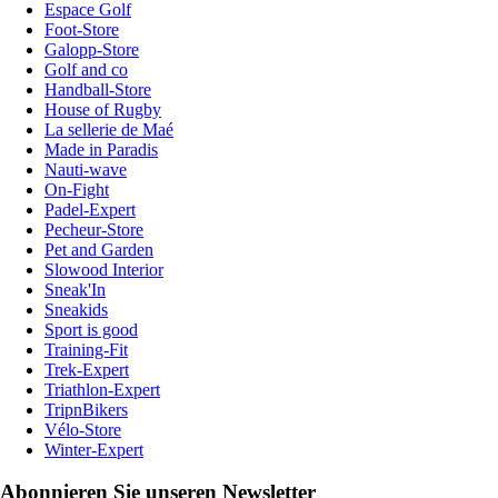
Espace Golf
Foot-Store
Galopp-Store
Golf and co
Handball-Store
House of Rugby
La sellerie de Maé
Made in Paradis
Nauti-wave
On-Fight
Padel-Expert
Pecheur-Store
Pet and Garden
Slowood Interior
Sneak'In
Sneakids
Sport is good
Training-Fit
Trek-Expert
Triathlon-Expert
TripnBikers
Vélo-Store
Winter-Expert
Abonnieren Sie unseren Newsletter