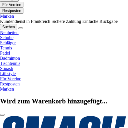
Für Vereine
Restposten
Marken
Kundendienst in Frankreich
Sichere Zahlung
Einfache Rückgabe
Suchen
Neuheiten
Schuhe
Schläger
Tennis
Padel
Badminton
Tischtennis
Squash
Lifestyle
Für Vereine
Restposten
Marken
Wird zum Warenkorb hinzugefügt...