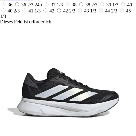
36
36 2/3
24h
37 1/3
38
38 2/3
39 1/3
40
40 2/3
41 1/3
42
42 2/3
43 1/3
44 2/3
45
1/3
Dieses Feld ist erforderlich