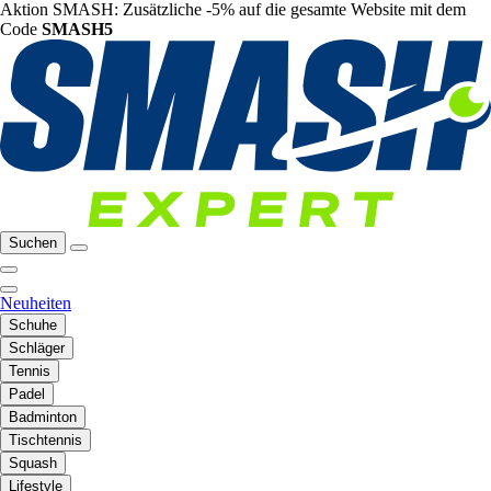
Aktion SMASH: Zusätzliche -5% auf die gesamte Website mit dem
Code
SMASH5
Suchen
Neuheiten
Schuhe
Schläger
Tennis
Padel
Badminton
Tischtennis
Squash
Lifestyle