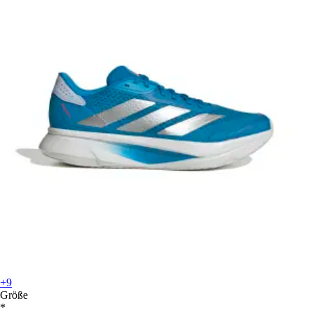
+9
Größe
*