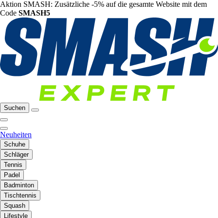
Aktion SMASH: Zusätzliche -5% auf die gesamte Website mit dem
Code
SMASH5
Suchen
Neuheiten
Schuhe
Schläger
Tennis
Padel
Badminton
Tischtennis
Squash
Lifestyle