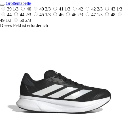
Größentabelle
39 1/3
40
40 2/3
41 1/3
42
42 2/3
43 1/3
44
44 2/3
45 1/3
46
46 2/3
47 1/3
48
49 1/3
50 2/3
Dieses Feld ist erforderlich