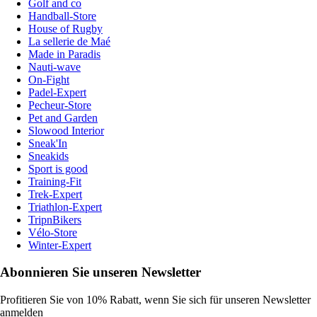
Golf and co
Handball-Store
House of Rugby
La sellerie de Maé
Made in Paradis
Nauti-wave
On-Fight
Padel-Expert
Pecheur-Store
Pet and Garden
Slowood Interior
Sneak'In
Sneakids
Sport is good
Training-Fit
Trek-Expert
Triathlon-Expert
TripnBikers
Vélo-Store
Winter-Expert
Abonnieren Sie unseren Newsletter
Profitieren Sie von 10% Rabatt, wenn Sie sich für unseren Newsletter
anmelden