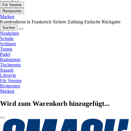
Für Vereine
Restposten
Marken
Kundendienst in Frankreich
Sichere Zahlung
Einfache Rückgabe
Suchen
Neuheiten
Schuhe
Schläger
Tennis
Padel
Badminton
Tischtennis
Squash
Lifestyle
Für Vereine
Restposten
Marken
Wird zum Warenkorb hinzugefügt...