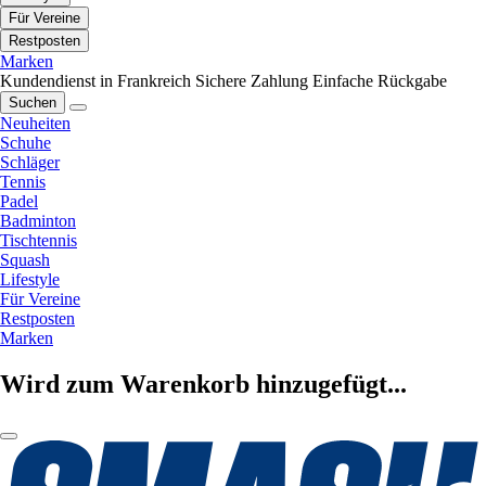
Für Vereine
Restposten
Marken
Kundendienst in Frankreich
Sichere Zahlung
Einfache Rückgabe
Suchen
Neuheiten
Schuhe
Schläger
Tennis
Padel
Badminton
Tischtennis
Squash
Lifestyle
Für Vereine
Restposten
Marken
Wird zum Warenkorb hinzugefügt...