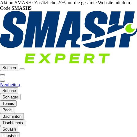
Aktion SMASH: Zusätzliche -5% auf die gesamte Website mit dem
Code
SMASH5
Suchen
Neuheiten
Schuhe
Schläger
Tennis
Padel
Badminton
Tischtennis
Squash
Lifestyle