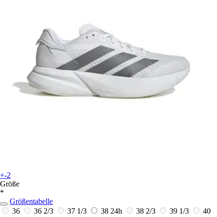
+-2
Größe
*
Größentabelle
36
36 2/3
37 1/3
38
24h
38 2/3
39 1/3
40