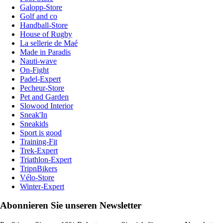
Galopp-Store
Golf and co
Handball-Store
House of Rugby
La sellerie de Maé
Made in Paradis
Nauti-wave
On-Fight
Padel-Expert
Pecheur-Store
Pet and Garden
Slowood Interior
Sneak'In
Sneakids
Sport is good
Training-Fit
Trek-Expert
Triathlon-Expert
TripnBikers
Vélo-Store
Winter-Expert
Abonnieren Sie unseren Newsletter