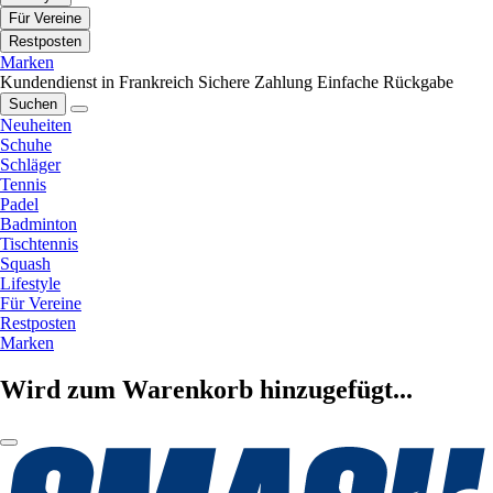
Für Vereine
Restposten
Marken
Kundendienst in Frankreich
Sichere Zahlung
Einfache Rückgabe
Suchen
Neuheiten
Schuhe
Schläger
Tennis
Padel
Badminton
Tischtennis
Squash
Lifestyle
Für Vereine
Restposten
Marken
Wird zum Warenkorb hinzugefügt...