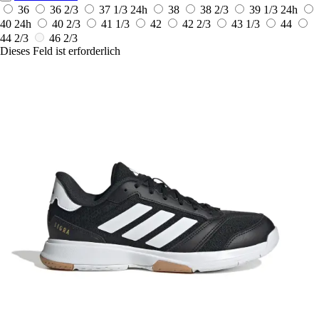
36
36 2/3
37 1/3
24h
38
38 2/3
39 1/3
24h
40
24h
40 2/3
41 1/3
42
42 2/3
43 1/3
44
44 2/3
46 2/3
Dieses Feld ist erforderlich