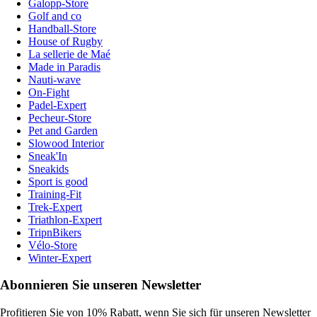
Galopp-Store
Golf and co
Handball-Store
House of Rugby
La sellerie de Maé
Made in Paradis
Nauti-wave
On-Fight
Padel-Expert
Pecheur-Store
Pet and Garden
Slowood Interior
Sneak'In
Sneakids
Sport is good
Training-Fit
Trek-Expert
Triathlon-Expert
TripnBikers
Vélo-Store
Winter-Expert
Abonnieren Sie unseren Newsletter
Profitieren Sie von 10% Rabatt, wenn Sie sich für unseren Newsletter