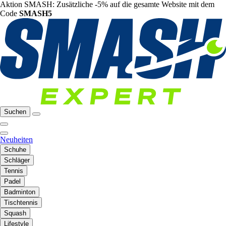
Aktion SMASH: Zusätzliche -5% auf die gesamte Website mit dem
Code
SMASH5
Suchen
Neuheiten
Schuhe
Schläger
Tennis
Padel
Badminton
Tischtennis
Squash
Lifestyle