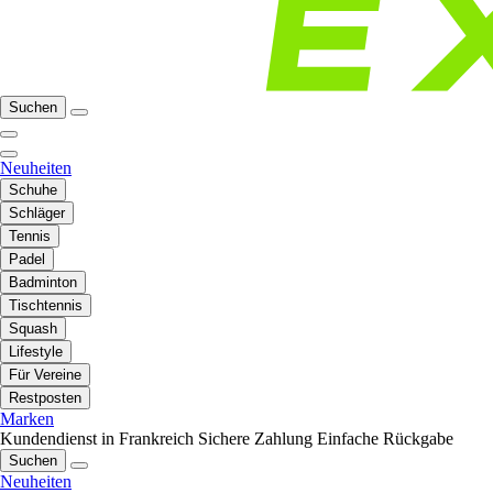
Suchen
Neuheiten
Schuhe
Schläger
Tennis
Padel
Badminton
Tischtennis
Squash
Lifestyle
Für Vereine
Restposten
Marken
Kundendienst in Frankreich
Sichere Zahlung
Einfache Rückgabe
Suchen
Neuheiten