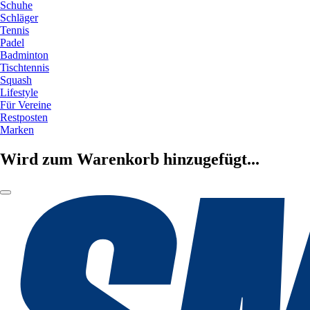
Schuhe
Schläger
Tennis
Padel
Badminton
Tischtennis
Squash
Lifestyle
Für Vereine
Restposten
Marken
Wird zum Warenkorb hinzugefügt...