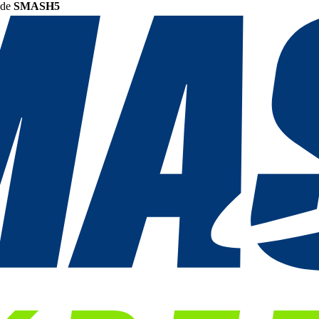
ode
SMASH5