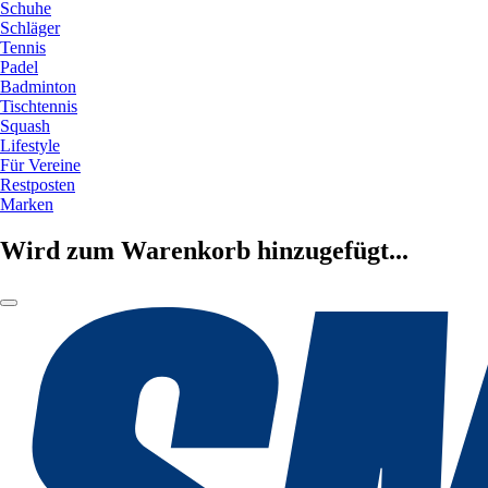
Schuhe
Schläger
Tennis
Padel
Badminton
Tischtennis
Squash
Lifestyle
Für Vereine
Restposten
Marken
Wird zum Warenkorb hinzugefügt...