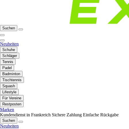
Suchen
Neuheiten
Schuhe
Schläger
Tennis
Padel
Badminton
Tischtennis
Squash
Lifestyle
Für Vereine
Restposten
Marken
Kundendienst in Frankreich
Sichere Zahlung
Einfache Rückgabe
Suchen
Neuheiten