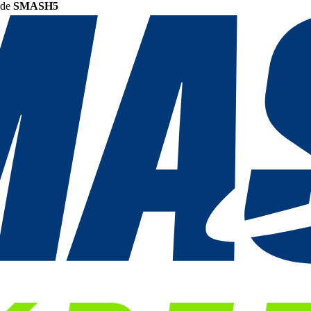
ode
SMASH5