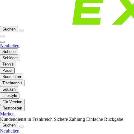
Suchen
Neuheiten
Schuhe
Schläger
Tennis
Padel
Badminton
Tischtennis
Squash
Lifestyle
Für Vereine
Restposten
Marken
Kundendienst in Frankreich
Sichere Zahlung
Einfache Rückgabe
Suchen
Neuheiten