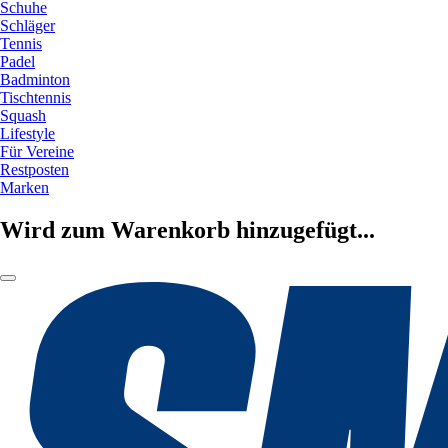
Schuhe
Schläger
Tennis
Padel
Badminton
Tischtennis
Squash
Lifestyle
Für Vereine
Restposten
Marken
Wird zum Warenkorb hinzugefügt...