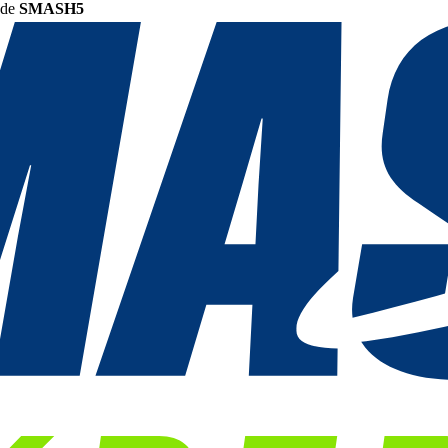
ode
SMASH5