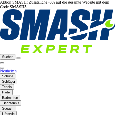
Aktion SMASH: Zusätzliche -5% auf die gesamte Website mit dem
Code
SMASH5
Suchen
Neuheiten
Schuhe
Schläger
Tennis
Padel
Badminton
Tischtennis
Squash
Lifestyle