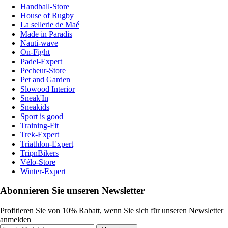
Handball-Store
House of Rugby
La sellerie de Maé
Made in Paradis
Nauti-wave
On-Fight
Padel-Expert
Pecheur-Store
Pet and Garden
Slowood Interior
Sneak'In
Sneakids
Sport is good
Training-Fit
Trek-Expert
Triathlon-Expert
TripnBikers
Vélo-Store
Winter-Expert
Abonnieren Sie unseren Newsletter
Profitieren Sie von 10% Rabatt, wenn Sie sich für unseren Newsletter
anmelden