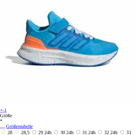
+-1
Größe
*
Größentabelle
28
28,5
29
24h
30
24h
31
24h
32
24h
33