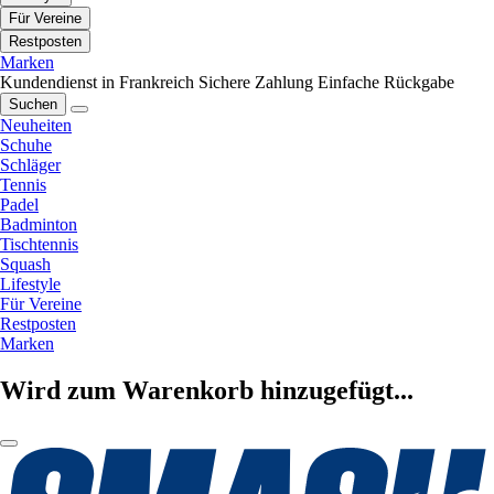
Für Vereine
Restposten
Marken
Kundendienst in Frankreich
Sichere Zahlung
Einfache Rückgabe
Suchen
Neuheiten
Schuhe
Schläger
Tennis
Padel
Badminton
Tischtennis
Squash
Lifestyle
Für Vereine
Restposten
Marken
Wird zum Warenkorb hinzugefügt...