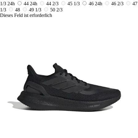
1/3
24h
44
24h
44 2/3
45 1/3
46
24h
46 2/3
47
1/3
48
49 1/3
50 2/3
Dieses Feld ist erforderlich