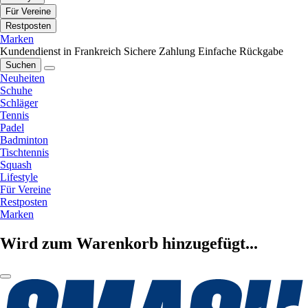
Für Vereine
Restposten
Marken
Kundendienst in Frankreich
Sichere Zahlung
Einfache Rückgabe
Suchen
Neuheiten
Schuhe
Schläger
Tennis
Padel
Badminton
Tischtennis
Squash
Lifestyle
Für Vereine
Restposten
Marken
Wird zum Warenkorb hinzugefügt...