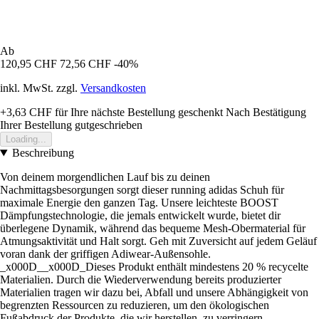
Ab
120,95 CHF
72,56 CHF
-40%
inkl. MwSt. zzgl.
Versandkosten
+3,63 CHF
für Ihre nächste Bestellung geschenkt
Nach Bestätigung
Ihrer Bestellung gutgeschrieben
Loading...
Beschreibung
Von deinem morgendlichen Lauf bis zu deinen
Nachmittagsbesorgungen sorgt dieser running adidas Schuh für
maximale Energie den ganzen Tag. Unsere leichteste BOOST
Dämpfungstechnologie, die jemals entwickelt wurde, bietet dir
überlegene Dynamik, während das bequeme Mesh-Obermaterial für
Atmungsaktivität und Halt sorgt. Geh mit Zuversicht auf jedem Geläuf
voran dank der griffigen Adiwear-Außensohle.
_x000D__x000D_Dieses Produkt enthält mindestens 20 % recycelte
Materialien. Durch die Wiederverwendung bereits produzierter
Materialien tragen wir dazu bei, Abfall und unsere Abhängigkeit von
begrenzten Ressourcen zu reduzieren, um den ökologischen
Fußabdruck der Produkte, die wir herstellen, zu verringern.