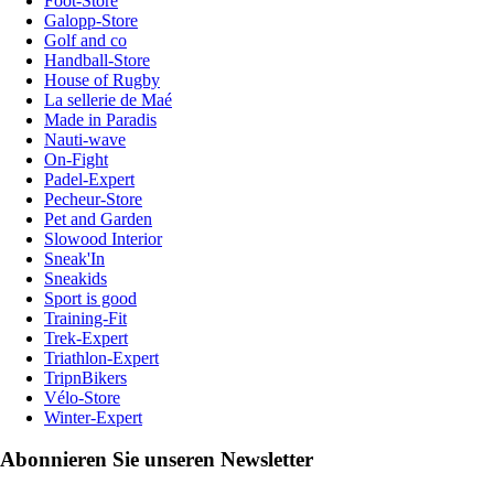
Foot-Store
Galopp-Store
Golf and co
Handball-Store
House of Rugby
La sellerie de Maé
Made in Paradis
Nauti-wave
On-Fight
Padel-Expert
Pecheur-Store
Pet and Garden
Slowood Interior
Sneak'In
Sneakids
Sport is good
Training-Fit
Trek-Expert
Triathlon-Expert
TripnBikers
Vélo-Store
Winter-Expert
Abonnieren Sie unseren Newsletter