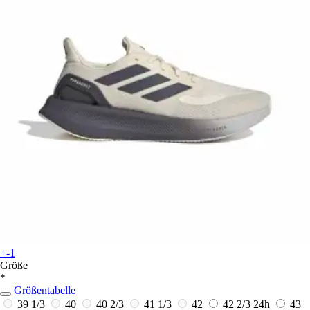
+-1
Größe
*
Größentabelle
39 1/3
40
40 2/3
41 1/3
42
42 2/3
24h
43