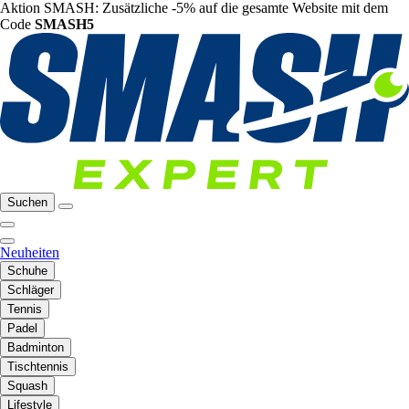
Aktion SMASH: Zusätzliche -5% auf die gesamte Website mit dem
Code
SMASH5
Suchen
Neuheiten
Schuhe
Schläger
Tennis
Padel
Badminton
Tischtennis
Squash
Lifestyle