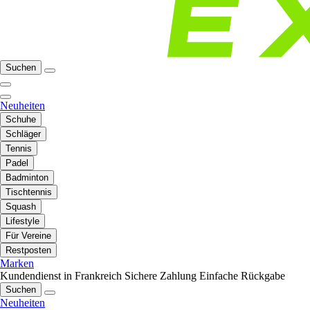
Suchen
Neuheiten
Schuhe
Schläger
Tennis
Padel
Badminton
Tischtennis
Squash
Lifestyle
Für Vereine
Restposten
Marken
Kundendienst in Frankreich
Sichere Zahlung
Einfache Rückgabe
Suchen
Neuheiten