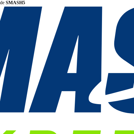
ode
SMASH5