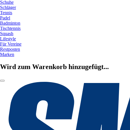
Schuhe
Schläger
Tennis
Padel
Badminton
Tischtennis
Squash
Lifestyle
Für Vereine
Restposten
Marken
Wird zum Warenkorb hinzugefügt...