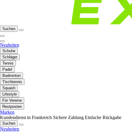
Suchen
Neuheiten
Schuhe
Schläger
Tennis
Padel
Badminton
Tischtennis
Squash
Lifestyle
Für Vereine
Restposten
Marken
Kundendienst in Frankreich
Sichere Zahlung
Einfache Rückgabe
Suchen
Neuheiten