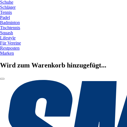
Schuhe
Schläger
Tennis
Padel
Badminton
Tischtennis
Squash
Lifestyle
Für Vereine
Restposten
Marken
Wird zum Warenkorb hinzugefügt...