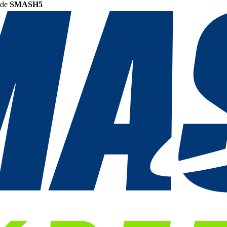
ode
SMASH5