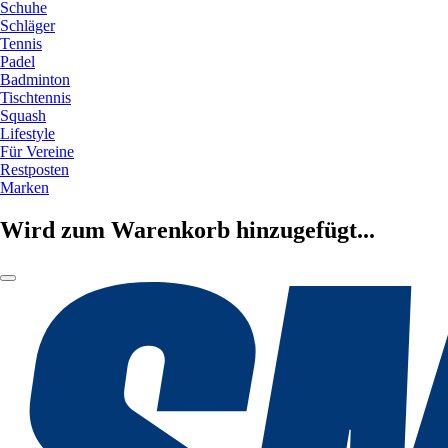
Schuhe
Schläger
Tennis
Padel
Badminton
Tischtennis
Squash
Lifestyle
Für Vereine
Restposten
Marken
Wird zum Warenkorb hinzugefügt...