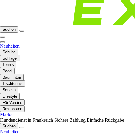
Suchen
Neuheiten
Schuhe
Schläger
Tennis
Padel
Badminton
Tischtennis
Squash
Lifestyle
Für Vereine
Restposten
Marken
Kundendienst in Frankreich
Sichere Zahlung
Einfache Rückgabe
Suchen
Neuheiten