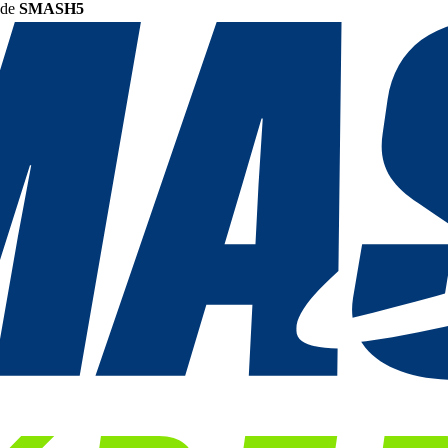
ode
SMASH5