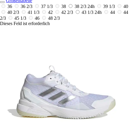
Größentabelle
36
36 2/3
37 1/3
38
38 2/3
24h
39 1/3
40
40 2/3
41 1/3
42
42 2/3
43 1/3
24h
44
44
2/3
45 1/3
46
48 2/3
Dieses Feld ist erforderlich