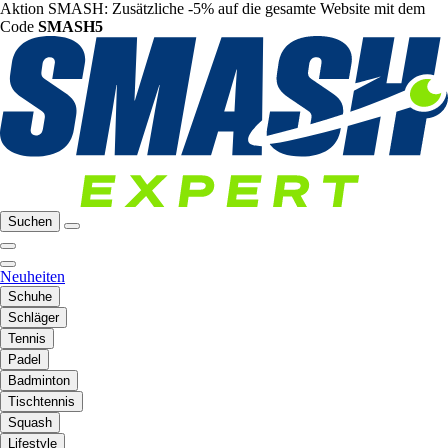
Aktion SMASH: Zusätzliche -5% auf die gesamte Website mit dem
Code
SMASH5
Suchen
Neuheiten
Schuhe
Schläger
Tennis
Padel
Badminton
Tischtennis
Squash
Lifestyle