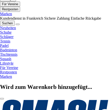
Für Vereine
Restposten
Marken
Kundendienst in Frankreich
Sichere Zahlung
Einfache Rückgabe
Suchen
Neuheiten
Schuhe
Schläger
Tennis
Padel
Badminton
Tischtennis
Squash
Lifestyle
Für Vereine
Restposten
Marken
Wird zum Warenkorb hinzugefügt...