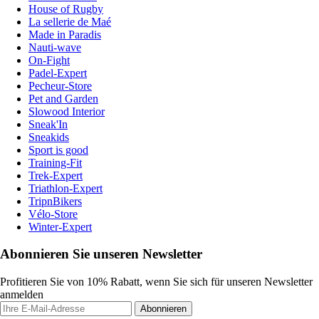
House of Rugby
La sellerie de Maé
Made in Paradis
Nauti-wave
On-Fight
Padel-Expert
Pecheur-Store
Pet and Garden
Slowood Interior
Sneak'In
Sneakids
Sport is good
Training-Fit
Trek-Expert
Triathlon-Expert
TripnBikers
Vélo-Store
Winter-Expert
Abonnieren Sie unseren Newsletter
Profitieren Sie von 10% Rabatt, wenn Sie sich für unseren Newsletter
anmelden
Abonnieren