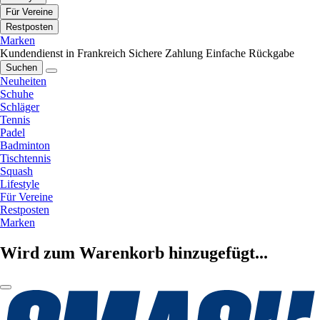
Für Vereine
Restposten
Marken
Kundendienst in Frankreich
Sichere Zahlung
Einfache Rückgabe
Suchen
Neuheiten
Schuhe
Schläger
Tennis
Padel
Badminton
Tischtennis
Squash
Lifestyle
Für Vereine
Restposten
Marken
Wird zum Warenkorb hinzugefügt...