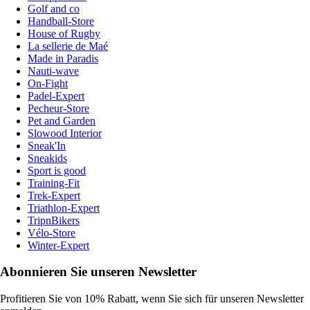
Golf and co
Handball-Store
House of Rugby
La sellerie de Maé
Made in Paradis
Nauti-wave
On-Fight
Padel-Expert
Pecheur-Store
Pet and Garden
Slowood Interior
Sneak'In
Sneakids
Sport is good
Training-Fit
Trek-Expert
Triathlon-Expert
TripnBikers
Vélo-Store
Winter-Expert
Abonnieren Sie unseren Newsletter
Profitieren Sie von 10% Rabatt, wenn Sie sich für unseren Newsletter