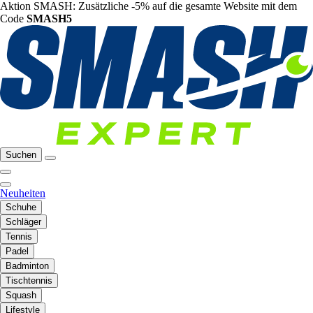
Aktion SMASH: Zusätzliche -5% auf die gesamte Website mit dem
Code
SMASH5
Suchen
Neuheiten
Schuhe
Schläger
Tennis
Padel
Badminton
Tischtennis
Squash
Lifestyle