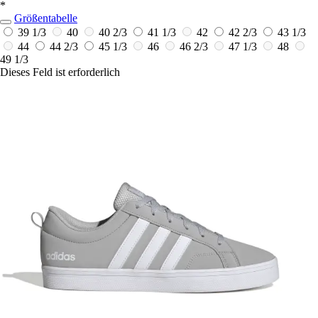
*
Größentabelle
39 1/3
40
40 2/3
41 1/3
42
42 2/3
43 1/3
44
44 2/3
45 1/3
46
46 2/3
47 1/3
48
49 1/3
Dieses Feld ist erforderlich