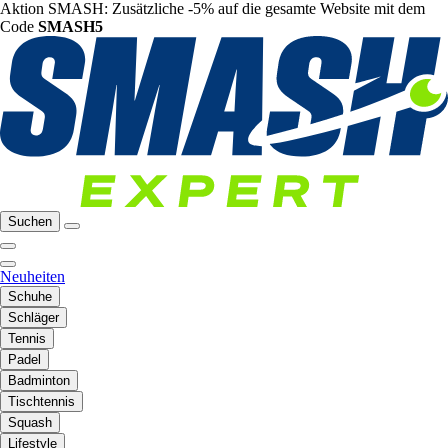
Aktion SMASH: Zusätzliche -5% auf die gesamte Website mit dem
Code
SMASH5
Suchen
Neuheiten
Schuhe
Schläger
Tennis
Padel
Badminton
Tischtennis
Squash
Lifestyle