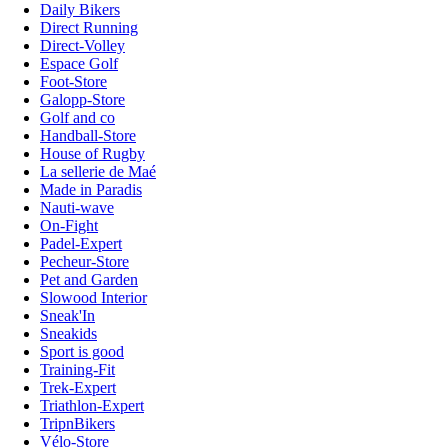
Daily Bikers
Direct Running
Direct-Volley
Espace Golf
Foot-Store
Galopp-Store
Golf and co
Handball-Store
House of Rugby
La sellerie de Maé
Made in Paradis
Nauti-wave
On-Fight
Padel-Expert
Pecheur-Store
Pet and Garden
Slowood Interior
Sneak'In
Sneakids
Sport is good
Training-Fit
Trek-Expert
Triathlon-Expert
TripnBikers
Vélo-Store