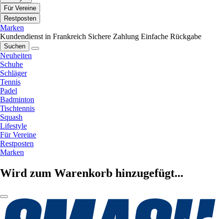
Für Vereine
Restposten
Marken
Kundendienst in Frankreich
Sichere Zahlung
Einfache Rückgabe
Suchen
Neuheiten
Schuhe
Schläger
Tennis
Padel
Badminton
Tischtennis
Squash
Lifestyle
Für Vereine
Restposten
Marken
Wird zum Warenkorb hinzugefügt...