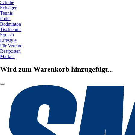
Schuhe
Schläger
Tennis
Padel
Badminton
Tischtennis
Squash
Lifestyle
Für Vereine
Restposten
Marken
Wird zum Warenkorb hinzugefügt...