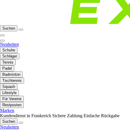
Suchen
Neuheiten
Schuhe
Schläger
Tennis
Padel
Badminton
Tischtennis
Squash
Lifestyle
Für Vereine
Restposten
Marken
Kundendienst in Frankreich
Sichere Zahlung
Einfache Rückgabe
Suchen
Neuheiten