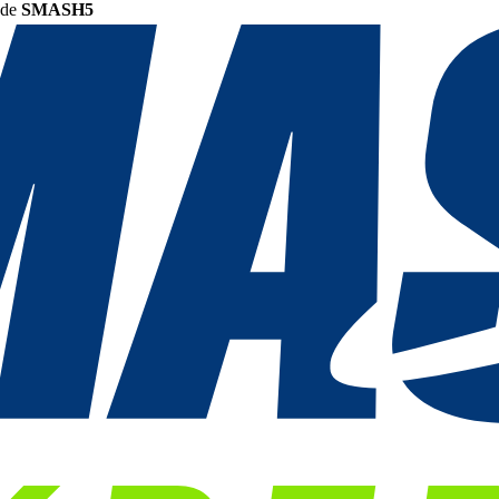
ode
SMASH5