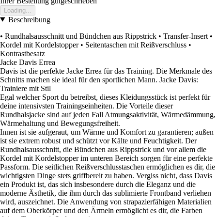
Ihrer Bestellung gutgeschrieben
Loading...
Beschreibung
• Rundhalsausschnitt und Bündchen aus Rippstrick • Transfer-Insert •
Kordel mit Kordelstopper • Seitentaschen mit Reißverschluss •
Kontrastbesatz
Jacke Davis Errea
Davis ist die perfekte Jacke Errea für das Training. Die Merkmale des
Schnitts machen sie ideal für den sportlichen Mann. Jacke Davis:
Trainiere mit Stil
Egal welcher Sport du betreibst, dieses Kleidungsstück ist perfekt für
deine intensivsten Trainingseinheiten. Die Vorteile dieser
Rundhalsjacke sind auf jeden Fall Atmungsaktivität, Wärmedämmung,
Wärmehaltung und Bewegungsfreiheit.
Innen ist sie aufgeraut, um Wärme und Komfort zu garantieren; außen
ist sie extrem robust und schützt vor Kälte und Feuchtigkeit. Der
Rundhalsausschnitt, die Bündchen aus Rippstrick und vor allem die
Kordel mit Kordelstopper im unteren Bereich sorgen für eine perfekte
Passform. Die seitlichen Reißverschlusstaschen ermöglichen es dir, die
wichtigsten Dinge stets griffbereit zu haben. Vergiss nicht, dass Davis
ein Produkt ist, das sich insbesondere durch die Eleganz und die
moderne Ästhetik, die ihm durch das sublimierte Frontband verliehen
wird, auszeichnet. Die Anwendung von strapazierfähigen Materialien
auf dem Oberkörper und den Ärmeln ermöglicht es dir, die Farben