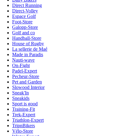
Direct Running
Direct-Volley
Espace Golf
Foot-Store
Galopp-Store
Golf and co
Handball-Store
House of Rugby
La sellerie de Maé
Made in Paradis
Nauti-wave
On-Fight
Padel-Expert
Pecheur-Store
Pet and Garden
Slowood Interior
Sneak'In
Sneakids
Sport is good
Training-Fit
Trek-Expert
Triathlon-Expert
TripnBikers
Vélo-Store