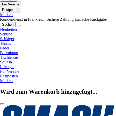
Für Vereine
Restposten
Marken
Kundendienst in Frankreich
Sichere Zahlung
Einfache Rückgabe
Suchen
Neuheiten
Schuhe
Schläger
Tennis
Padel
Badminton
Tischtennis
Squash
Lifestyle
Für Vereine
Restposten
Marken
Wird zum Warenkorb hinzugefügt...