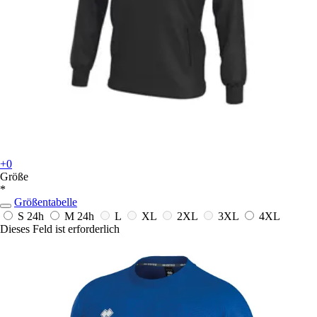
+0
Größe
*
Größentabelle
S
24h
M
24h
L
XL
2XL
3XL
4XL
Dieses Feld ist erforderlich