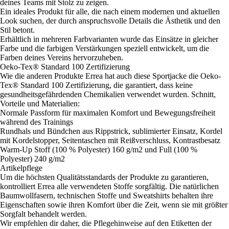
deines Teams mit Stolz zu zeigen.
Ein ideales Produkt für alle, die nach einem modernen und aktuellen
Look suchen, der durch anspruchsvolle Details die Ästhetik und den
Stil betont.
Erhältlich in mehreren Farbvarianten wurde das Einsätze in gleicher
Farbe und die farbigen Verstärkungen speziell entwickelt, um die
Farben deines Vereins hervorzuheben.
Oeko-Tex® Standard 100 Zertifizierung
Wie die anderen Produkte Errea hat auch diese Sportjacke die Oeko-
Tex® Standard 100 Zertifizierung, die garantiert, dass keine
gesundheitsgefährdenden Chemikalien verwendet wurden. Schnitt,
Vorteile und Materialien:
Normale Passform für maximalen Komfort und Bewegungsfreiheit
während des Trainings
Rundhals und Bündchen aus Rippstrick, sublimierter Einsatz, Kordel
mit Kordelstopper, Seitentaschen mit Reißverschluss, Kontrastbesatz
Warm-Up Stoff (100 % Polyester) 160 g/m2 und Full (100 %
Polyester) 240 g/m2
Artikelpflege
Um die höchsten Qualitätsstandards der Produkte zu garantieren,
kontrolliert Errea alle verwendeten Stoffe sorgfältig. Die natürlichen
Baumwollfasern, technischen Stoffe und Sweatshirts behalten ihre
Eigenschaften sowie ihren Komfort über die Zeit, wenn sie mit größter
Sorgfalt behandelt werden.
Wir empfehlen dir daher, die Pflegehinweise auf den Etiketten der