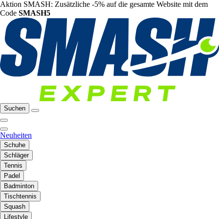
Aktion SMASH: Zusätzliche -5% auf die gesamte Website mit dem
Code
SMASH5
Suchen
Neuheiten
Schuhe
Schläger
Tennis
Padel
Badminton
Tischtennis
Squash
Lifestyle