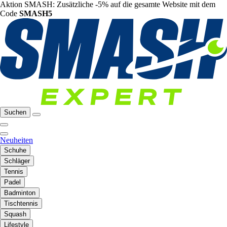
Aktion SMASH: Zusätzliche -5% auf die gesamte Website mit dem
Code
SMASH5
Suchen
Neuheiten
Schuhe
Schläger
Tennis
Padel
Badminton
Tischtennis
Squash
Lifestyle