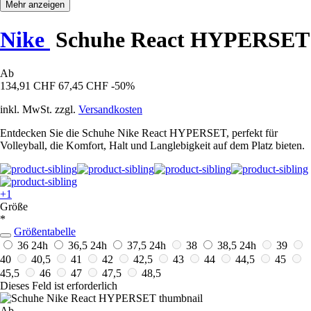
Mehr anzeigen
Nike
Schuhe React HYPERSET
Ab
134,91 CHF
67,45 CHF
-50%
inkl. MwSt. zzgl.
Versandkosten
Entdecken Sie die Schuhe Nike React HYPERSET, perfekt für
Volleyball, die Komfort, Halt und Langlebigkeit auf dem Platz bieten.
+1
Größe
*
Größentabelle
36
24h
36,5
24h
37,5
24h
38
38,5
24h
39
40
40,5
41
42
42,5
43
44
44,5
45
45,5
46
47
47,5
48,5
Dieses Feld ist erforderlich
Ab