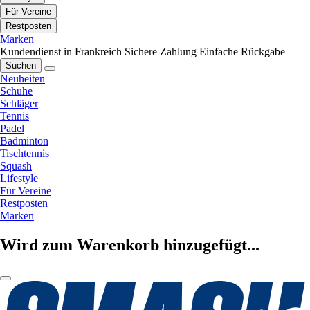
Für Vereine
Restposten
Marken
Kundendienst in Frankreich
Sichere Zahlung
Einfache Rückgabe
Suchen
Neuheiten
Schuhe
Schläger
Tennis
Padel
Badminton
Tischtennis
Squash
Lifestyle
Für Vereine
Restposten
Marken
Wird zum Warenkorb hinzugefügt...