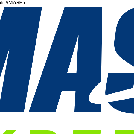
ode
SMASH5