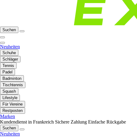
Suchen
Neuheiten
Schuhe
Schläger
Tennis
Padel
Badminton
Tischtennis
Squash
Lifestyle
Für Vereine
Restposten
Marken
Kundendienst in Frankreich
Sichere Zahlung
Einfache Rückgabe
Suchen
Neuheiten