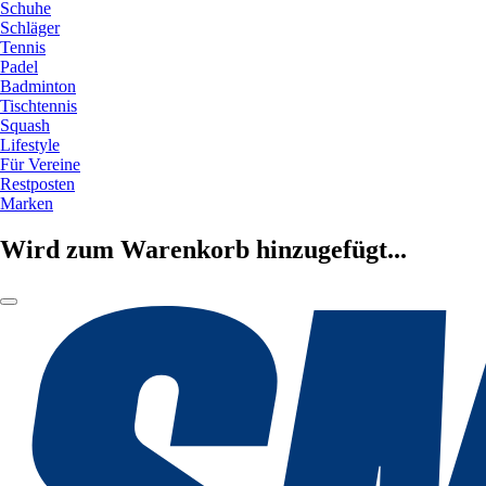
Schuhe
Schläger
Tennis
Padel
Badminton
Tischtennis
Squash
Lifestyle
Für Vereine
Restposten
Marken
Wird zum Warenkorb hinzugefügt...