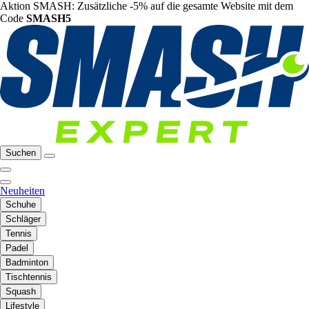
Aktion SMASH: Zusätzliche -5% auf die gesamte Website mit dem
Code
SMASH5
Suchen
Neuheiten
Schuhe
Schläger
Tennis
Padel
Badminton
Tischtennis
Squash
Lifestyle