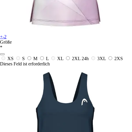
+-2
Größe
*
XS
S
M
L
XL
2XL
24h
3XL
2XS
Dieses Feld ist erforderlich