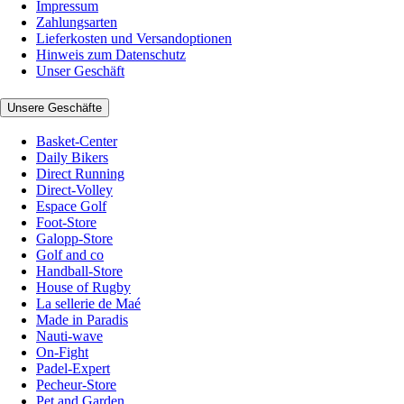
Impressum
Zahlungsarten
Lieferkosten und Versandoptionen
Hinweis zum Datenschutz
Unser Geschäft
Unsere Geschäfte
Basket-Center
Daily Bikers
Direct Running
Direct-Volley
Espace Golf
Foot-Store
Galopp-Store
Golf and co
Handball-Store
House of Rugby
La sellerie de Maé
Made in Paradis
Nauti-wave
On-Fight
Padel-Expert
Pecheur-Store
Pet and Garden