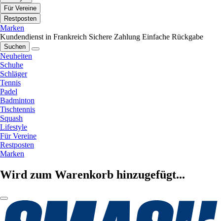
Für Vereine
Restposten
Marken
Kundendienst in Frankreich
Sichere Zahlung
Einfache Rückgabe
Suchen
Neuheiten
Schuhe
Schläger
Tennis
Padel
Badminton
Tischtennis
Squash
Lifestyle
Für Vereine
Restposten
Marken
Wird zum Warenkorb hinzugefügt...