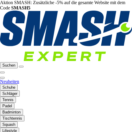
Aktion SMASH: Zusätzliche -5% auf die gesamte Website mit dem
Code
SMASH5
Suchen
Neuheiten
Schuhe
Schläger
Tennis
Padel
Badminton
Tischtennis
Squash
Lifestyle