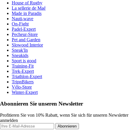
House of Rugby
La sellerie de Maé
Made in Paradis
Nauti-wave
On-Fight
Padel-Expert
Pecheur-Store
Pet and Garden
Slowood Interior
Sneak'In
Sneakids
Sport is good
Training-Fit
Trek-Expert
Triathlon-Expert
TripnBikers
Vélo-Store
Winter-Expert
Abonnieren Sie unseren Newsletter
Profitieren Sie von 10% Rabatt, wenn Sie sich für unseren Newsletter
anmelden
Abonnieren