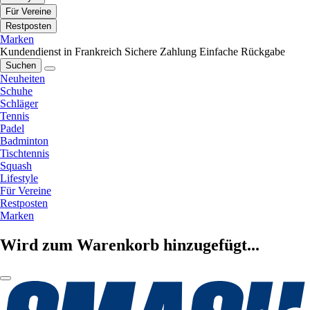
Für Vereine
Restposten
Marken
Kundendienst in Frankreich
Sichere Zahlung
Einfache Rückgabe
Suchen
Neuheiten
Schuhe
Schläger
Tennis
Padel
Badminton
Tischtennis
Squash
Lifestyle
Für Vereine
Restposten
Marken
Wird zum Warenkorb hinzugefügt...