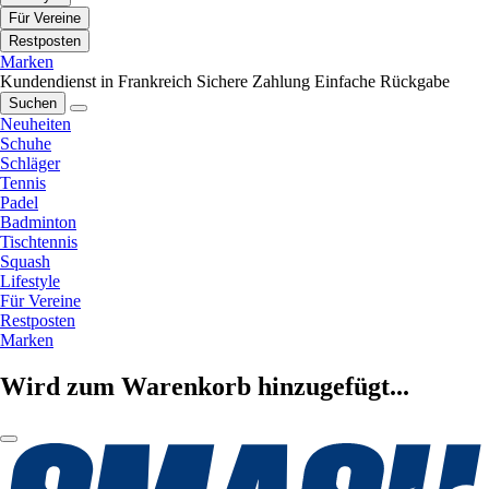
Für Vereine
Restposten
Marken
Kundendienst in Frankreich
Sichere Zahlung
Einfache Rückgabe
Suchen
Neuheiten
Schuhe
Schläger
Tennis
Padel
Badminton
Tischtennis
Squash
Lifestyle
Für Vereine
Restposten
Marken
Wird zum Warenkorb hinzugefügt...