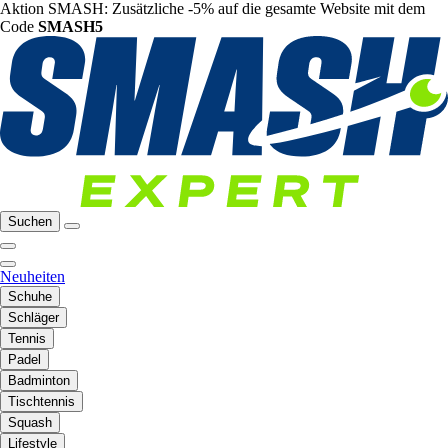
Aktion SMASH: Zusätzliche -5% auf die gesamte Website mit dem
Code
SMASH5
Suchen
Neuheiten
Schuhe
Schläger
Tennis
Padel
Badminton
Tischtennis
Squash
Lifestyle