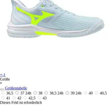
+-1
Größe
*
Größentabelle
36,5
37
24h
38
38,5
24h
39
24h
40
40,5
41
42
42,5
43
Dieses Feld ist erforderlich