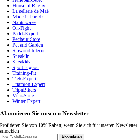
House of Rugby
La sellerie de Maé
Made in Paradis
Nauti-wave
On-Fight
Padel-Expert
Pecheur-Store
Pet and Garden
Slowood Interior
Sneak'In
Sneakids
Sport is good
Training-Fit
Trek-Expert
Triathlon-Expert
TripnBikers
Vélo-Store
Winter-Expert
Abonnieren Sie unseren Newsletter
Profitieren Sie von 10% Rabatt, wenn Sie sich für unseren Newsletter
anmelden
Abonnieren