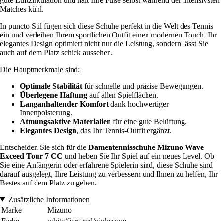
gute Luftzirkulation und hält Ihre Füße selbst während der intensivsten
Matches kühl.
In puncto Stil fügen sich diese Schuhe perfekt in die Welt des Tennis
ein und verleihen Ihrem sportlichen Outfit einen modernen Touch. Ihr
elegantes Design optimiert nicht nur die Leistung, sondern lässt Sie
auch auf dem Platz schick aussehen.
Die Hauptmerkmale sind:
Optimale Stabilität
für schnelle und präzise Bewegungen.
Überlegene Haftung
auf allen Spielflächen.
Langanhaltender Komfort
dank hochwertiger
Innenpolsterung.
Atmungsaktive Materialien
für eine gute Belüftung.
Elegantes Design
, das Ihr Tennis-Outfit ergänzt.
Entscheiden Sie sich für die
Damentennisschuhe Mizuno Wave
Exceed Tour 7 CC
und heben Sie Ihr Spiel auf ein neues Level. Ob
Sie eine Anfängerin oder erfahrene Spielerin sind, diese Schuhe sind
darauf ausgelegt, Ihre Leistung zu verbessern und Ihnen zu helfen, Ihr
Bestes auf dem Platz zu geben.
Zusätzliche Informationen
Marke
Mizuno
Farbe
white/fiery red/pinkesque