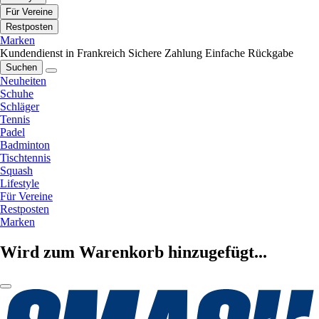
Für Vereine
Restposten
Marken
Kundendienst in Frankreich
Sichere Zahlung
Einfache Rückgabe
Suchen
Neuheiten
Schuhe
Schläger
Tennis
Padel
Badminton
Tischtennis
Squash
Lifestyle
Für Vereine
Restposten
Marken
Wird zum Warenkorb hinzugefügt...