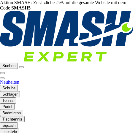
Aktion SMASH: Zusätzliche -5% auf die gesamte Website mit dem
Code
SMASH5
Suchen
Neuheiten
Schuhe
Schläger
Tennis
Padel
Badminton
Tischtennis
Squash
Lifestyle