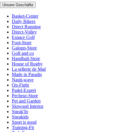
Unsere Geschäfte
Basket-Center
Daily Bikers
Direct Running
Direct-Volley
Espace Golf
Foot-Store
Galopp-Store
Golf and co
Handball-Store
House of Rugby
La sellerie de Maé
Made in Paradis
Nauti-wave
On-Fight
Padel-Expert
Pecheur-Store
Pet and Garden
Slowood Interior
Sneak'In
Sneakids
Sport is good
Training-Fit