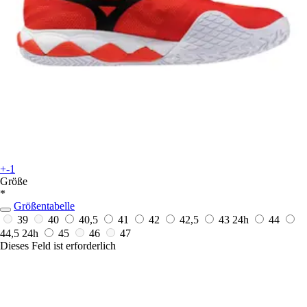
+-1
Größe
*
Größentabelle
39
40
40,5
41
42
42,5
43
24h
44
44,5
24h
45
46
47
Dieses Feld ist erforderlich