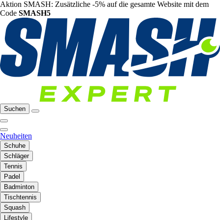
Aktion SMASH: Zusätzliche -5% auf die gesamte Website mit dem
Code
SMASH5
Suchen
Neuheiten
Schuhe
Schläger
Tennis
Padel
Badminton
Tischtennis
Squash
Lifestyle