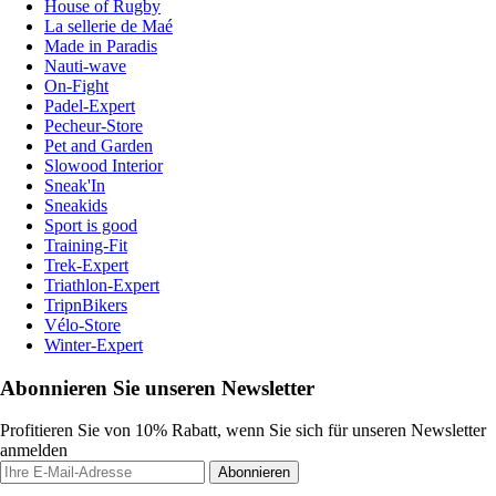
House of Rugby
La sellerie de Maé
Made in Paradis
Nauti-wave
On-Fight
Padel-Expert
Pecheur-Store
Pet and Garden
Slowood Interior
Sneak'In
Sneakids
Sport is good
Training-Fit
Trek-Expert
Triathlon-Expert
TripnBikers
Vélo-Store
Winter-Expert
Abonnieren Sie unseren Newsletter
Profitieren Sie von 10% Rabatt, wenn Sie sich für unseren Newsletter
anmelden
Abonnieren