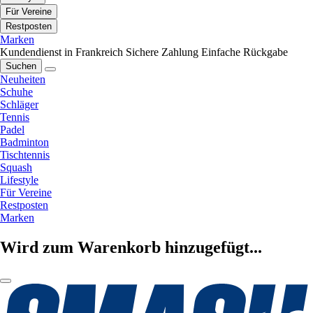
Für Vereine
Restposten
Marken
Kundendienst in Frankreich
Sichere Zahlung
Einfache Rückgabe
Suchen
Neuheiten
Schuhe
Schläger
Tennis
Padel
Badminton
Tischtennis
Squash
Lifestyle
Für Vereine
Restposten
Marken
Wird zum Warenkorb hinzugefügt...