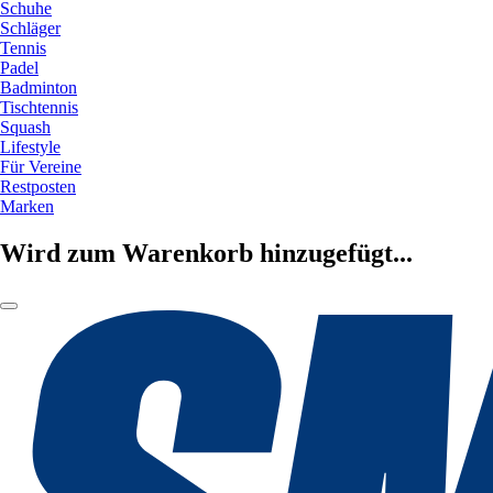
Schuhe
Schläger
Tennis
Padel
Badminton
Tischtennis
Squash
Lifestyle
Für Vereine
Restposten
Marken
Wird zum Warenkorb hinzugefügt...