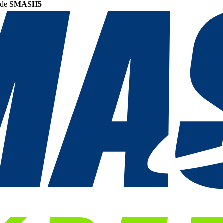
ode
SMASH5