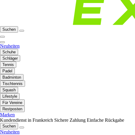
Suchen
Neuheiten
Schuhe
Schläger
Tennis
Padel
Badminton
Tischtennis
Squash
Lifestyle
Für Vereine
Restposten
Marken
Kundendienst in Frankreich
Sichere Zahlung
Einfache Rückgabe
Suchen
Neuheiten