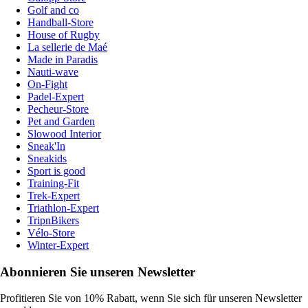
Golf and co
Handball-Store
House of Rugby
La sellerie de Maé
Made in Paradis
Nauti-wave
On-Fight
Padel-Expert
Pecheur-Store
Pet and Garden
Slowood Interior
Sneak'In
Sneakids
Sport is good
Training-Fit
Trek-Expert
Triathlon-Expert
TripnBikers
Vélo-Store
Winter-Expert
Abonnieren Sie unseren Newsletter
Profitieren Sie von 10% Rabatt, wenn Sie sich für unseren Newsletter