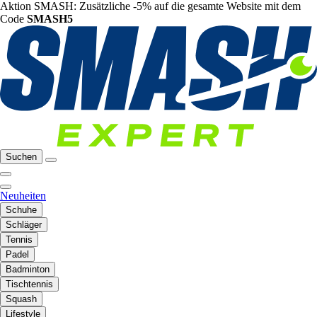
Aktion SMASH: Zusätzliche -5% auf die gesamte Website mit dem
Code
SMASH5
Suchen
Neuheiten
Schuhe
Schläger
Tennis
Padel
Badminton
Tischtennis
Squash
Lifestyle