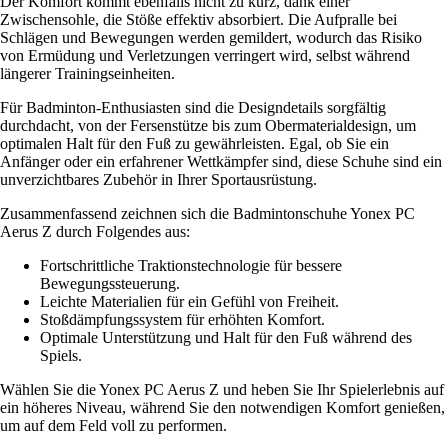
Der Komfort kommt ebenfalls nicht zu kurz, dank einer
Zwischensohle, die Stöße effektiv absorbiert. Die Aufpralle bei
Schlägen und Bewegungen werden gemildert, wodurch das Risiko
von Ermüdung und Verletzungen verringert wird, selbst während
längerer Trainingseinheiten.
Für Badminton-Enthusiasten sind die Designdetails sorgfältig
durchdacht, von der Fersenstütze bis zum Obermaterialdesign, um
optimalen Halt für den Fuß zu gewährleisten. Egal, ob Sie ein
Anfänger oder ein erfahrener Wettkämpfer sind, diese Schuhe sind ein
unverzichtbares Zubehör in Ihrer Sportausrüstung.
Zusammenfassend zeichnen sich die Badmintonschuhe Yonex PC
Aerus Z durch Folgendes aus:
Fortschrittliche Traktionstechnologie für bessere
Bewegungssteuerung.
Leichte Materialien für ein Gefühl von Freiheit.
Stoßdämpfungssystem für erhöhten Komfort.
Optimale Unterstützung und Halt für den Fuß während des
Spiels.
Wählen Sie die Yonex PC Aerus Z und heben Sie Ihr Spielerlebnis auf
ein höheres Niveau, während Sie den notwendigen Komfort genießen,
um auf dem Feld voll zu performen.