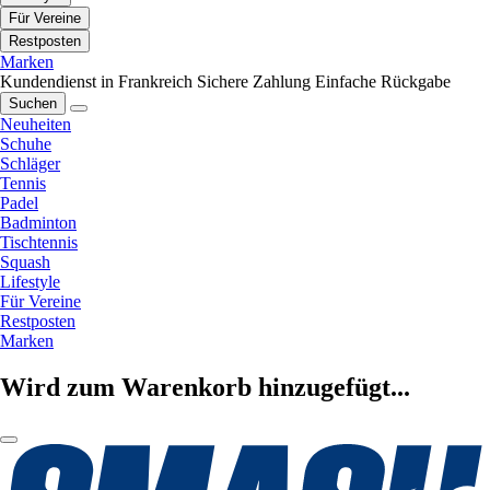
Für Vereine
Restposten
Marken
Kundendienst in Frankreich
Sichere Zahlung
Einfache Rückgabe
Suchen
Neuheiten
Schuhe
Schläger
Tennis
Padel
Badminton
Tischtennis
Squash
Lifestyle
Für Vereine
Restposten
Marken
Wird zum Warenkorb hinzugefügt...