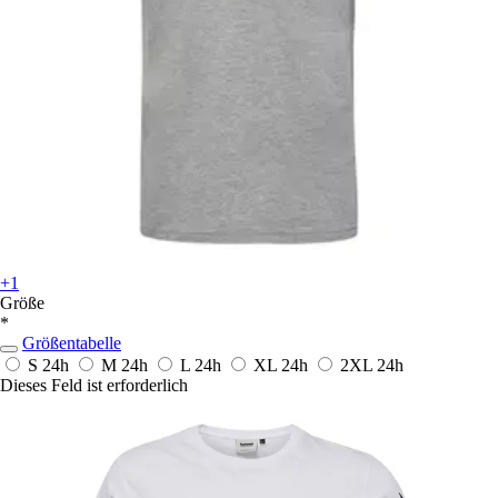
+1
Größe
*
Größentabelle
S
24h
M
24h
L
24h
XL
24h
2XL
24h
Dieses Feld ist erforderlich