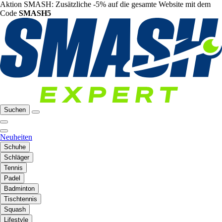
Aktion SMASH: Zusätzliche -5% auf die gesamte Website mit dem
Code
SMASH5
Suchen
Neuheiten
Schuhe
Schläger
Tennis
Padel
Badminton
Tischtennis
Squash
Lifestyle