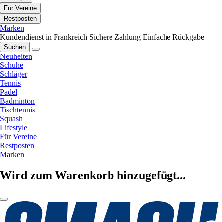
Für Vereine
Restposten
Marken
Kundendienst in Frankreich
Sichere Zahlung
Einfache Rückgabe
Suchen
Neuheiten
Schuhe
Schläger
Tennis
Padel
Badminton
Tischtennis
Squash
Lifestyle
Für Vereine
Restposten
Marken
Wird zum Warenkorb hinzugefügt...