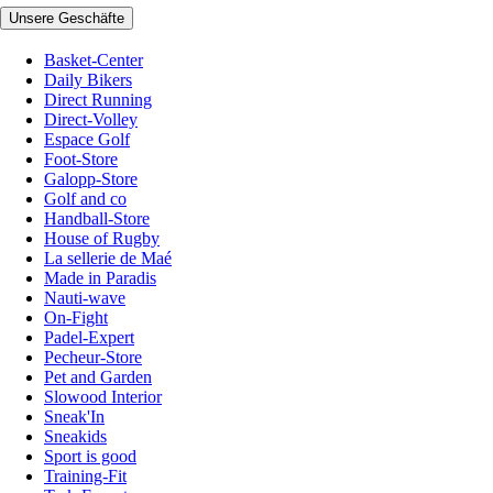
Unsere Geschäfte
Basket-Center
Daily Bikers
Direct Running
Direct-Volley
Espace Golf
Foot-Store
Galopp-Store
Golf and co
Handball-Store
House of Rugby
La sellerie de Maé
Made in Paradis
Nauti-wave
On-Fight
Padel-Expert
Pecheur-Store
Pet and Garden
Slowood Interior
Sneak'In
Sneakids
Sport is good
Training-Fit