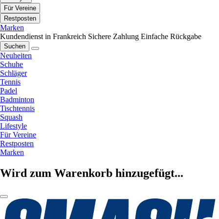
Für Vereine
Restposten
Marken
Kundendienst in Frankreich
Sichere Zahlung
Einfache Rückgabe
Suchen
Neuheiten
Schuhe
Schläger
Tennis
Padel
Badminton
Tischtennis
Squash
Lifestyle
Für Vereine
Restposten
Marken
Wird zum Warenkorb hinzugefügt...