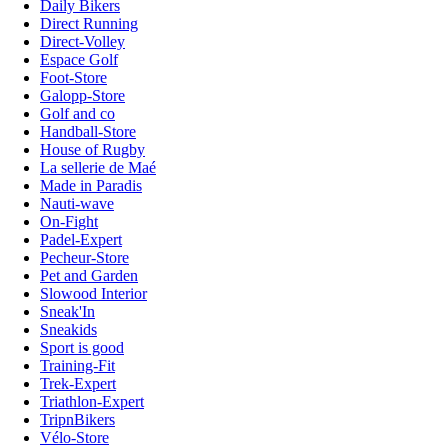
Daily Bikers
Direct Running
Direct-Volley
Espace Golf
Foot-Store
Galopp-Store
Golf and co
Handball-Store
House of Rugby
La sellerie de Maé
Made in Paradis
Nauti-wave
On-Fight
Padel-Expert
Pecheur-Store
Pet and Garden
Slowood Interior
Sneak'In
Sneakids
Sport is good
Training-Fit
Trek-Expert
Triathlon-Expert
TripnBikers
Vélo-Store