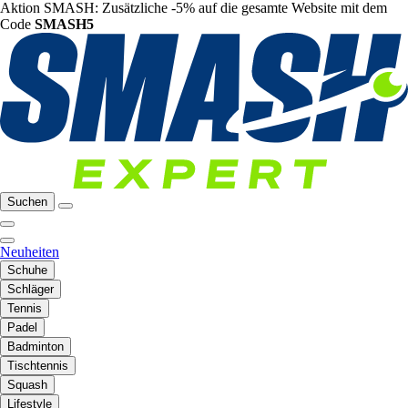
Aktion SMASH: Zusätzliche -5% auf die gesamte Website mit dem
Code
SMASH5
Suchen
Neuheiten
Schuhe
Schläger
Tennis
Padel
Badminton
Tischtennis
Squash
Lifestyle