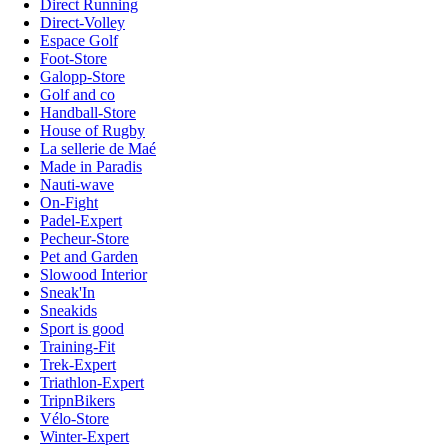
Direct Running
Direct-Volley
Espace Golf
Foot-Store
Galopp-Store
Golf and co
Handball-Store
House of Rugby
La sellerie de Maé
Made in Paradis
Nauti-wave
On-Fight
Padel-Expert
Pecheur-Store
Pet and Garden
Slowood Interior
Sneak'In
Sneakids
Sport is good
Training-Fit
Trek-Expert
Triathlon-Expert
TripnBikers
Vélo-Store
Winter-Expert