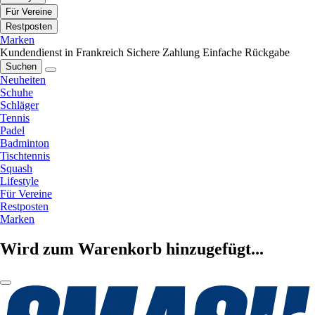
Für Vereine
Restposten
Marken
Kundendienst in Frankreich
Sichere Zahlung
Einfache Rückgabe
Suchen
Neuheiten
Schuhe
Schläger
Tennis
Padel
Badminton
Tischtennis
Squash
Lifestyle
Für Vereine
Restposten
Marken
Wird zum Warenkorb hinzugefügt...