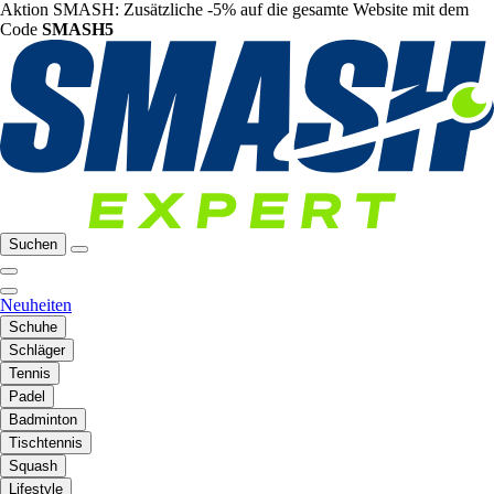
Aktion SMASH: Zusätzliche -5% auf die gesamte Website mit dem
Code
SMASH5
Suchen
Neuheiten
Schuhe
Schläger
Tennis
Padel
Badminton
Tischtennis
Squash
Lifestyle