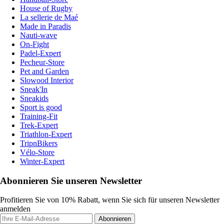
House of Rugby
La sellerie de Maé
Made in Paradis
Nauti-wave
On-Fight
Padel-Expert
Pecheur-Store
Pet and Garden
Slowood Interior
Sneak'In
Sneakids
Sport is good
Training-Fit
Trek-Expert
Triathlon-Expert
TripnBikers
Vélo-Store
Winter-Expert
Abonnieren Sie unseren Newsletter
Profitieren Sie von 10% Rabatt, wenn Sie sich für unseren Newsletter
anmelden
Abonnieren