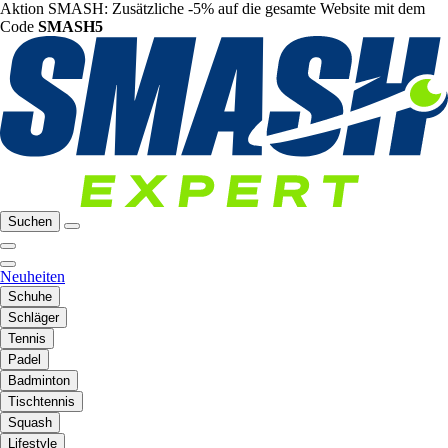
Aktion SMASH: Zusätzliche -5% auf die gesamte Website mit dem
Code
SMASH5
Suchen
Neuheiten
Schuhe
Schläger
Tennis
Padel
Badminton
Tischtennis
Squash
Lifestyle