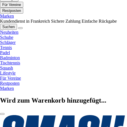
Für Vereine
Restposten
Marken
Kundendienst in Frankreich
Sichere Zahlung
Einfache Rückgabe
Suchen
Neuheiten
Schuhe
Schläger
Tennis
Padel
Badminton
Tischtennis
Squash
Lifestyle
Für Vereine
Restposten
Marken
Wird zum Warenkorb hinzugefügt...