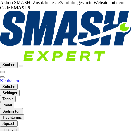
Aktion SMASH: Zusätzliche -5% auf die gesamte Website mit dem
Code
SMASH5
Suchen
Neuheiten
Schuhe
Schläger
Tennis
Padel
Badminton
Tischtennis
Squash
Lifestyle