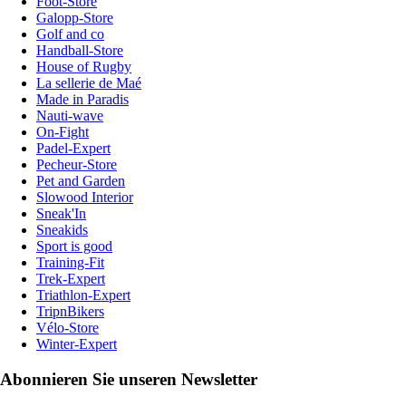
Foot-Store
Galopp-Store
Golf and co
Handball-Store
House of Rugby
La sellerie de Maé
Made in Paradis
Nauti-wave
On-Fight
Padel-Expert
Pecheur-Store
Pet and Garden
Slowood Interior
Sneak'In
Sneakids
Sport is good
Training-Fit
Trek-Expert
Triathlon-Expert
TripnBikers
Vélo-Store
Winter-Expert
Abonnieren Sie unseren Newsletter