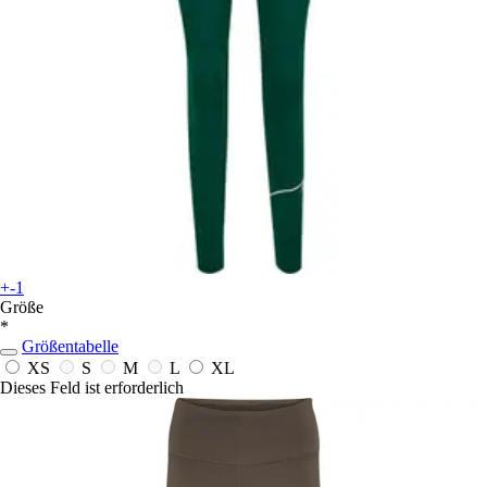
+-1
Größe
*
Größentabelle
XS
S
M
L
XL
Dieses Feld ist erforderlich