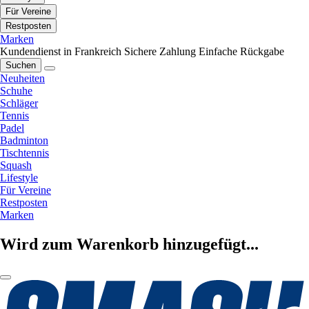
Für Vereine
Restposten
Marken
Kundendienst in Frankreich
Sichere Zahlung
Einfache Rückgabe
Suchen
Neuheiten
Schuhe
Schläger
Tennis
Padel
Badminton
Tischtennis
Squash
Lifestyle
Für Vereine
Restposten
Marken
Wird zum Warenkorb hinzugefügt...