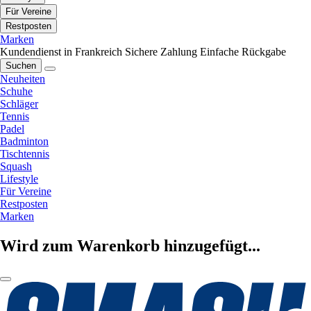
Für Vereine
Restposten
Marken
Kundendienst in Frankreich
Sichere Zahlung
Einfache Rückgabe
Suchen
Neuheiten
Schuhe
Schläger
Tennis
Padel
Badminton
Tischtennis
Squash
Lifestyle
Für Vereine
Restposten
Marken
Wird zum Warenkorb hinzugefügt...