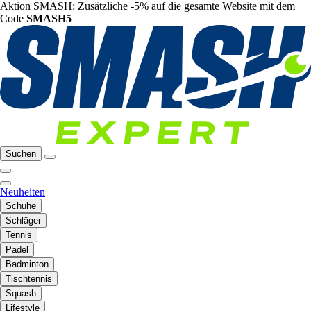
Aktion SMASH: Zusätzliche -5% auf die gesamte Website mit dem
Code
SMASH5
Suchen
Neuheiten
Schuhe
Schläger
Tennis
Padel
Badminton
Tischtennis
Squash
Lifestyle