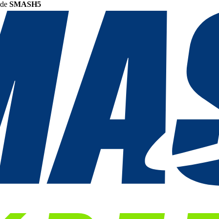
ode
SMASH5