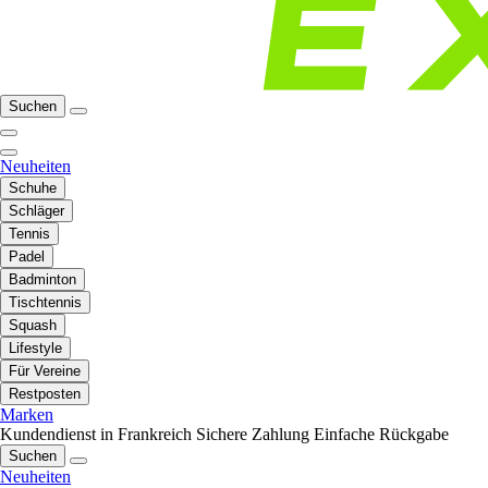
Suchen
Neuheiten
Schuhe
Schläger
Tennis
Padel
Badminton
Tischtennis
Squash
Lifestyle
Für Vereine
Restposten
Marken
Kundendienst in Frankreich
Sichere Zahlung
Einfache Rückgabe
Suchen
Neuheiten