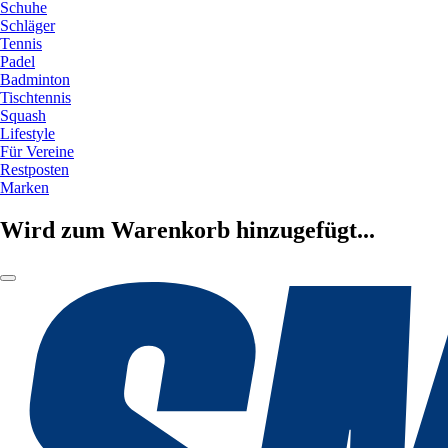
Schuhe
Schläger
Tennis
Padel
Badminton
Tischtennis
Squash
Lifestyle
Für Vereine
Restposten
Marken
Wird zum Warenkorb hinzugefügt...