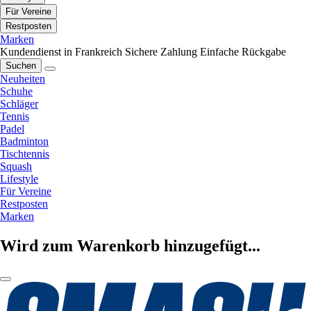
Für Vereine
Restposten
Marken
Kundendienst in Frankreich
Sichere Zahlung
Einfache Rückgabe
Suchen
Neuheiten
Schuhe
Schläger
Tennis
Padel
Badminton
Tischtennis
Squash
Lifestyle
Für Vereine
Restposten
Marken
Wird zum Warenkorb hinzugefügt...