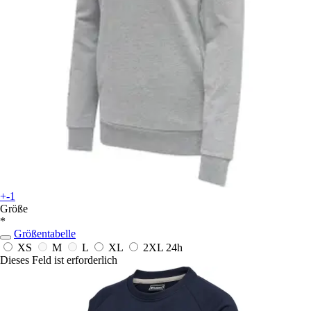
+-1
Größe
*
Größentabelle
XS
M
L
XL
2XL
24h
Dieses Feld ist erforderlich