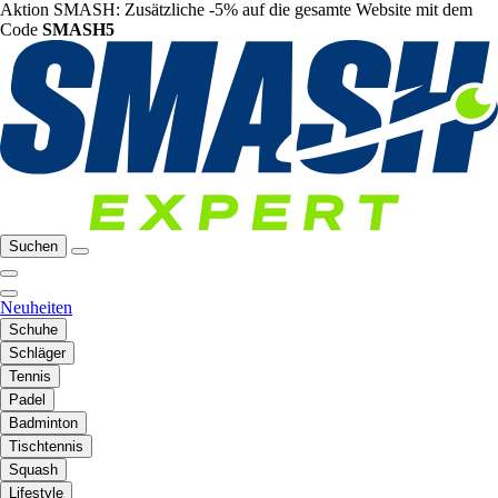
Aktion SMASH: Zusätzliche -5% auf die gesamte Website mit dem
Code
SMASH5
Suchen
Neuheiten
Schuhe
Schläger
Tennis
Padel
Badminton
Tischtennis
Squash
Lifestyle