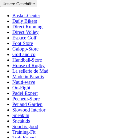
Unsere Geschäfte
Basket-Center
Daily Bikers
Direct Running
Direct-Volley
Espace Golf
Foot-Store
Galopp-Store
Golf and co
Handball-Store
House of Rugby
La sellerie de Maé
Made in Paradis
Nauti-wave
On-Fight
Padel-Expert
Pecheur-Store
Pet and Garden
Slowood Interior
Sneak'In
Sneakids
Sport is good
Training-Fit
Trek-Expert