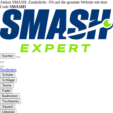
Aktion SMASH: Zusätzliche -5% auf die gesamte Website mit dem
Code
SMASH5
Suchen
Neuheiten
Schuhe
Schläger
Tennis
Padel
Badminton
Tischtennis
Squash
Lifestyle