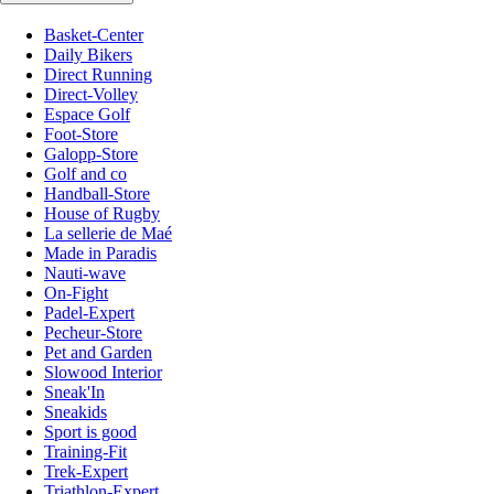
Basket-Center
Daily Bikers
Direct Running
Direct-Volley
Espace Golf
Foot-Store
Galopp-Store
Golf and co
Handball-Store
House of Rugby
La sellerie de Maé
Made in Paradis
Nauti-wave
On-Fight
Padel-Expert
Pecheur-Store
Pet and Garden
Slowood Interior
Sneak'In
Sneakids
Sport is good
Training-Fit
Trek-Expert
Triathlon-Expert