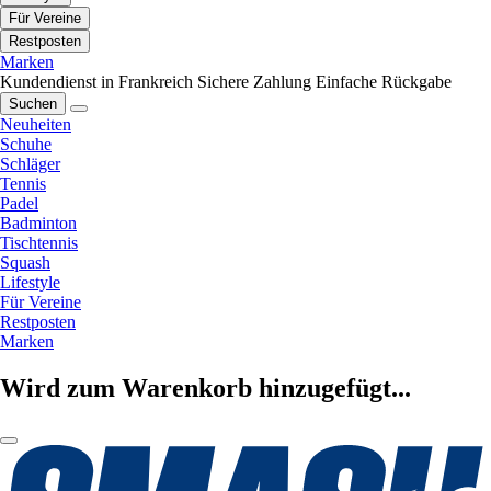
Für Vereine
Restposten
Marken
Kundendienst in Frankreich
Sichere Zahlung
Einfache Rückgabe
Suchen
Neuheiten
Schuhe
Schläger
Tennis
Padel
Badminton
Tischtennis
Squash
Lifestyle
Für Vereine
Restposten
Marken
Wird zum Warenkorb hinzugefügt...