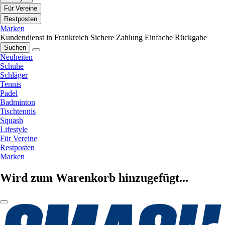
Für Vereine
Restposten
Marken
Kundendienst in Frankreich
Sichere Zahlung
Einfache Rückgabe
Suchen
Neuheiten
Schuhe
Schläger
Tennis
Padel
Badminton
Tischtennis
Squash
Lifestyle
Für Vereine
Restposten
Marken
Wird zum Warenkorb hinzugefügt...