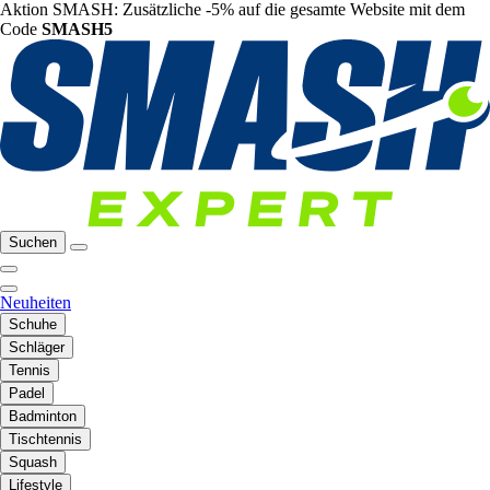
Aktion SMASH: Zusätzliche -5% auf die gesamte Website mit dem
Code
SMASH5
Suchen
Neuheiten
Schuhe
Schläger
Tennis
Padel
Badminton
Tischtennis
Squash
Lifestyle