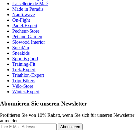
La sellerie de Maé
Made in Paradis
Nauti-wave
On-Fight
Padel-Expert
Pecheur-Store
Pet and Garden
Slowood Interior
Sneak'In
Sneakids
Sport is good
Training-Fit
Trek-Expert
Triathlon-Expert
TripnBikers
Vélo-Store
Winter-Expert
Abonnieren Sie unseren Newsletter
Profitieren Sie von 10% Rabatt, wenn Sie sich für unseren Newsletter
anmelden
Abonnieren