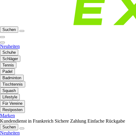
Suchen
Neuheiten
Schuhe
Schläger
Tennis
Padel
Badminton
Tischtennis
Squash
Lifestyle
Für Vereine
Restposten
Marken
Kundendienst in Frankreich
Sichere Zahlung
Einfache Rückgabe
Suchen
Neuheiten