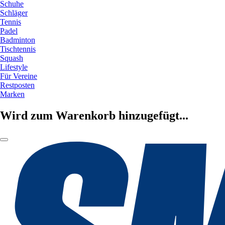
Schuhe
Schläger
Tennis
Padel
Badminton
Tischtennis
Squash
Lifestyle
Für Vereine
Restposten
Marken
Wird zum Warenkorb hinzugefügt...