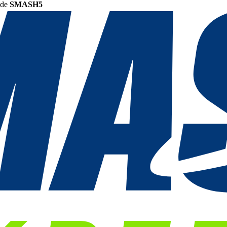
ode
SMASH5