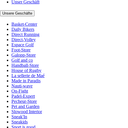
Unser Geschäft
Unsere Geschäfte
Basket-Center
Daily Bikers
Direct Running
Direct-Volley
Espace Golf
Foot-Store
Galopp-Store
Golf and co
Handball-Store
House of Rugby
La sellerie de Maé
Made in Paradis
Nauti-wave
On-Fight
Padel-Expert
Pecheur-Store
Pet and Garden
Slowood Interior
Sneak'In
Sneakids
Sport is good