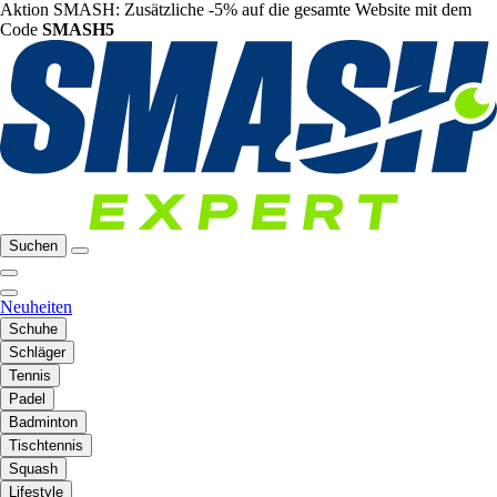
Aktion SMASH: Zusätzliche -5% auf die gesamte Website mit dem
Code
SMASH5
Suchen
Neuheiten
Schuhe
Schläger
Tennis
Padel
Badminton
Tischtennis
Squash
Lifestyle