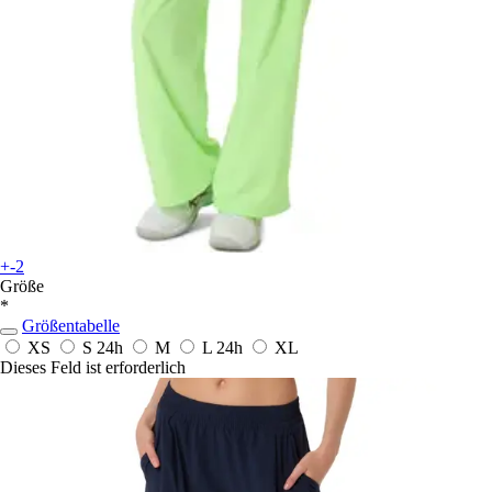
+-2
Größe
*
Größentabelle
XS
S
24h
M
L
24h
XL
Dieses Feld ist erforderlich