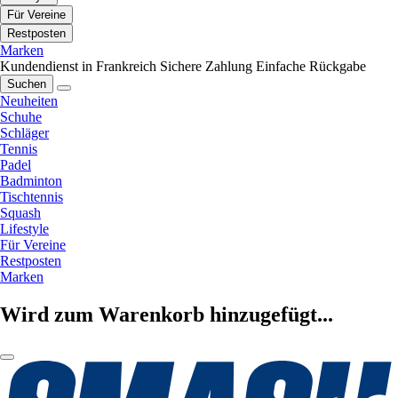
Für Vereine
Restposten
Marken
Kundendienst in Frankreich
Sichere Zahlung
Einfache Rückgabe
Suchen
Neuheiten
Schuhe
Schläger
Tennis
Padel
Badminton
Tischtennis
Squash
Lifestyle
Für Vereine
Restposten
Marken
Wird zum Warenkorb hinzugefügt...